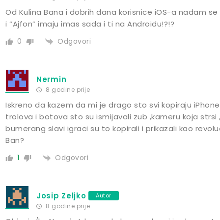
Od Kulina Bana i dobrih dana korisnice iOS-a nadam se 
i “Ajfon” imaju imas sada i ti na Androidu!?!?
Odgovori
0
Nermin
8 godine prije
Iskreno da kazem da mi je drago sto svi kopiraju iPhone
trolova i botova sto su ismijavali zub ,kameru koja strs
bumerang slavi igraci su to kopirali i prikazali kao revolu
Ban?
Odgovori
1
Josip Zeljko
Autor
8 godine prije