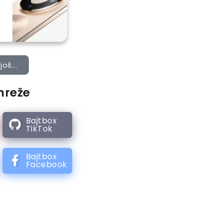
još...
mreže
Bajtbox
TikTok
Bajtbox
Facebook