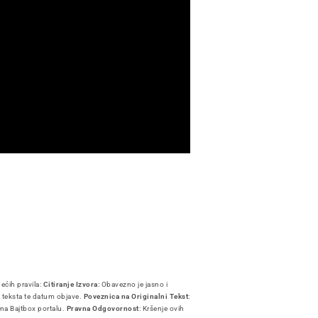
dećih pravila:
Citiranje Izvora
: Obavezno je jasno i
i teksta te datum objave.
Poveznica na Originalni Tekst
:
 na Bajtbox portalu.
Pravna Odgovornost
: Kršenje ovih