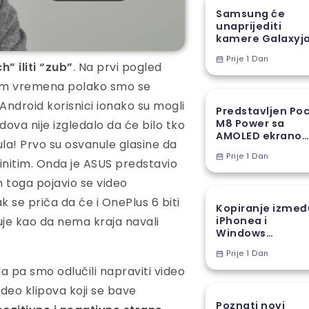
Samsung će
unaprijediti
kamere Galaxyj
S27 Ultra novom
Prije 1 Dan
proizvodnom
” iliti “zub”
. Na prvi pogled
tehnikom
skom vremena polako smo se
 Android korisnici ionako su mogli
Predstavljen Po
M8 Power sa
ova nije izgledalo da će bilo tko
AMOLED ekranom
la! Prvo su osvanule glasine da
8000 mAh
Prije 1 Dan
baterijom
tinitim. Onda je ASUS predstavio
 toga pojavio se video
 se priča da će i OnePlus 6 biti
Kopiranje izmeđ
uje kao da nema kraja navali
iPhonea i
Windows
računara stiže u
Prije 1 Dan
EU
a pa smo odlučili napraviti video
ideo klipova koji se bave
Poznati novi