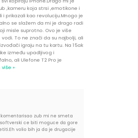
svi kopiraju iPhone.Drago mi je
ub ,kameru koja strsi ,emotikone i
 i prikazali kao revoluciju.Mnogo je
eralno se slažem da mi je drago radi
koji misle suprotno. Ovo je više
odi. To ne znači da su najbolji, ali
izvođači igraju na tu kartu. Na 15ak
ke između upadljivog i
alno, ali Ulefone T2 Pro je
 više »
am komentarisao zub mi ne smeta
m softverski ce biti moguce da gore
ti.Eh volio bih ja da je drugacije