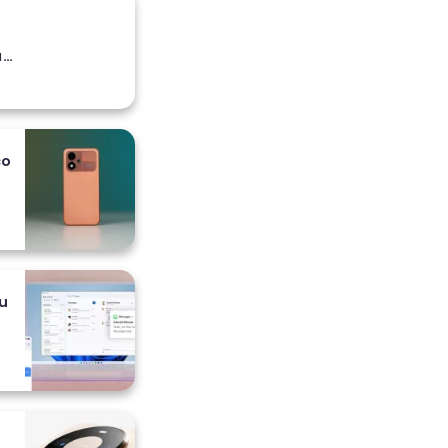
a
co
 i
u