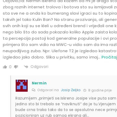
Objavio/la: Nermin Iskreno da kazem da mi je drago sto 
zbog raznih internet trolova i botova sto su ismijavali z
sta sve ne a onda ko bumerang slavi igraci su to kopirali
takvih jel tako Kulin Ban? Na stranu prozivanja, ali gen
svih onih koji su se kleli u određeni brend i vrijeđali one 
nego bilo što do sada pokazalo koliko Apple zaista kolo v
ta percepcija postoji kod generalne populacije i ovi pro
primjera što sam vidio na MWC-u vidio sam da ima razli
neupadljivog zuba. Npr. Ulefone T2 je izgledao katastrof
izgledao jako dobro. Slika u privitku, samo imaj
…
Pročitaj
Odgovori
0
Nermin
Odgovori na
Josip Zeljko
8 godine prije
Razumijem ,primjeti se.Iskreno Josipe vise puta s
jedino sto bi trebalo se “naviknuti” da je tu.Vjeruje
bude crna traka tako da to se apsolutno nece primjeti
pozicioniran uz rub samog ekrana ali…