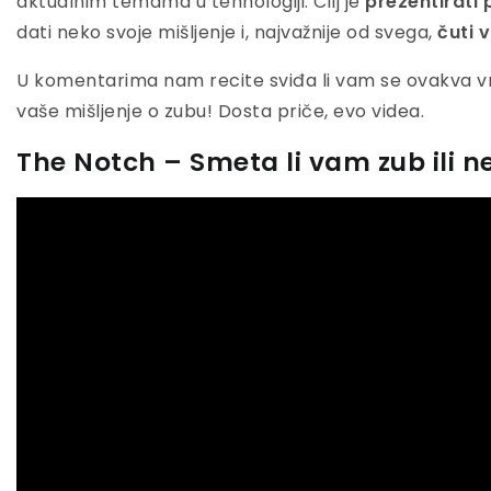
aktualnim temama u tehnologiji. Cilj je
prezentirati 
dati neko svoje mišljenje i, najvažnije od svega,
čuti 
U komentarima nam recite sviđa li vam se ovakva vr
vaše mišljenje o zubu! Dosta priče, evo videa.
The Notch – Smeta li vam zub ili n