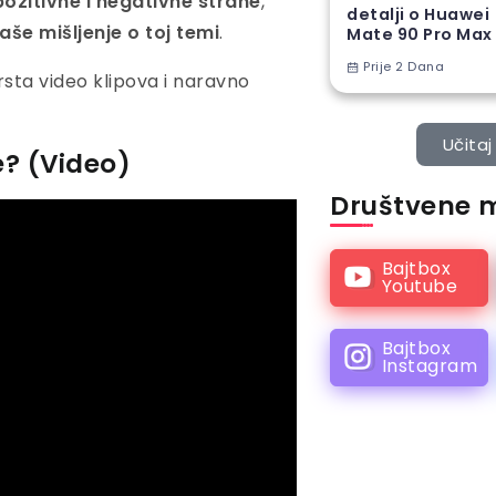
pozitivne i negativne strane
,
detalji o Huawei
vaše mišljenje o toj temi
.
Mate 90 Pro Max
Prije 2 Dana
sta video klipova i naravno
Učitaj 
e? (Video)
Društvene 
Bajtbox
Youtube
Bajtbox
Instagram