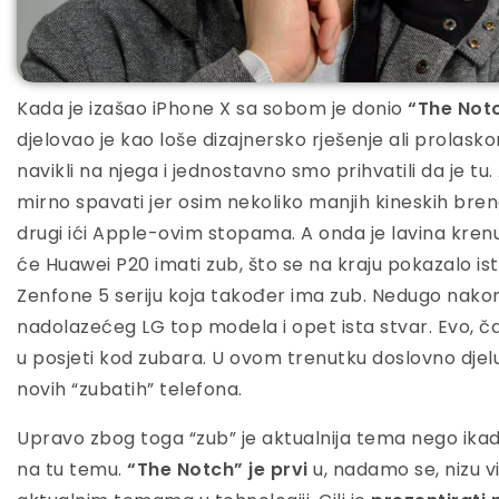
Kada je izašao iPhone X sa sobom je donio
“The Notch
djelovao je kao loše dizajnersko rješenje ali prola
navikli na njega i jednostavno smo prihvatili da je tu.
mirno spavati jer osim nekoliko manjih kineskih brend
drugi ići Apple-ovim stopama. A onda je lavina krenu
će Huawei P20 imati zub, što se na kraju pokazalo is
Zenfone 5 seriju koja također ima zub. Nedugo nakon
nadolazećeg LG top modela i opet ista stvar. Evo, čak
u posjeti kod zubara. U ovom trenutku doslovno djel
novih “zubatih” telefona.
Upravo zbog toga “zub” je aktualnija tema nego ikad
na tu temu.
“The Notch” je prvi
u, nadamo se, nizu v