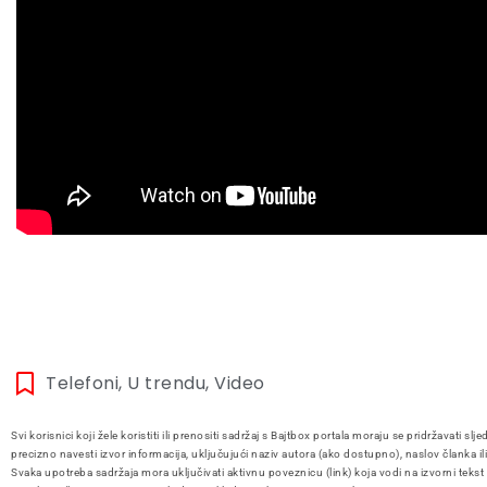
Telefoni
,
U trendu
,
Video
Svi korisnici koji žele koristiti ili prenositi sadržaj s Bajtbox portala moraju se pridržavati slje
precizno navesti izvor informacija, uključujući naziv autora (ako dostupno), naslov članka il
Svaka upotreba sadržaja mora uključivati aktivnu poveznicu (link) koja vodi na izvorni tekst