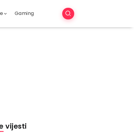
še
Gaming
 vijesti