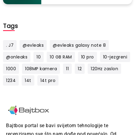
Tags
. J7
@evleaks
@evleaks galaxy note 8
@onleaks
10
10 GB RAM
10 pro
10-jezgreni
1000
108MP kamera
11
12
120Hz zaslon
1234
14t
14t pro
Bajtbox portal se bavi svijetom tehnologije te
recenziramo sve što nam dođe pod povećalo. Od