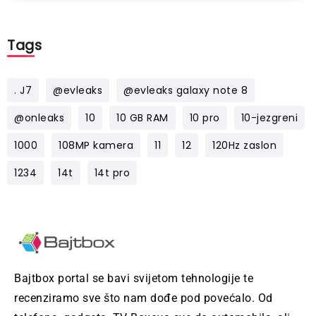
Tags
. J7
@evleaks
@evleaks galaxy note 8
@onleaks
10
10 GB RAM
10 pro
10-jezgreni
1000
108MP kamera
11
12
120Hz zaslon
1234
14t
14t pro
Bajtbox portal se bavi svijetom tehnologije te
recenziramo sve što nam dođe pod povećalo. Od