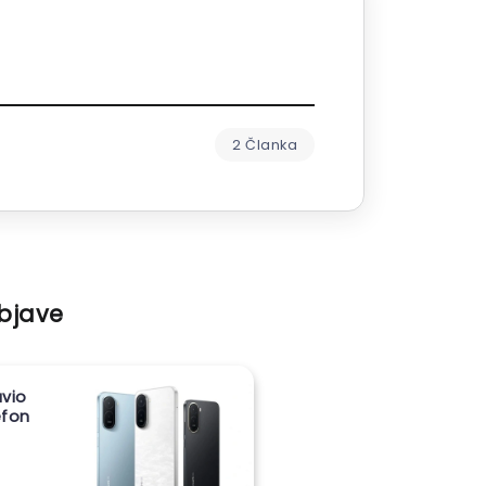
2 Članka
objave
vio
lefon
m