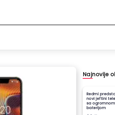
Najnovije 
Redmi predsta
novi jeftini te
sa ogromno
baterijom