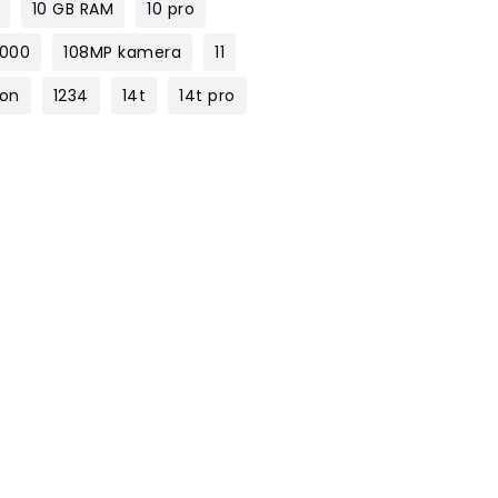
10 GB RAM
10 pro
1000
108MP kamera
11
lon
1234
14t
14t pro