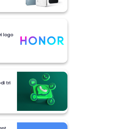
vi logo
i tri
ant