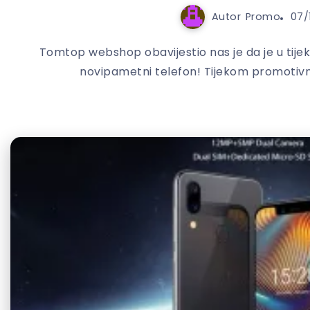
Autor
Promo
07/
Tomtop webshop obavijestio nas je da je u tije
novipametni telefon! Tijekom promotivn