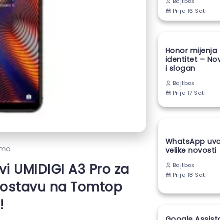
Bajtbox
Prije 16 Sati
Honor mijenja
identitet – No
i slogan
Bajtbox
Prije 17 Sati
WhatsApp uvod
omo
velike novosti
vi UMIDIGI A3 Pro za
Bajtbox
Prije 18 Sati
dostavu na Tomtop
!
Google Assist