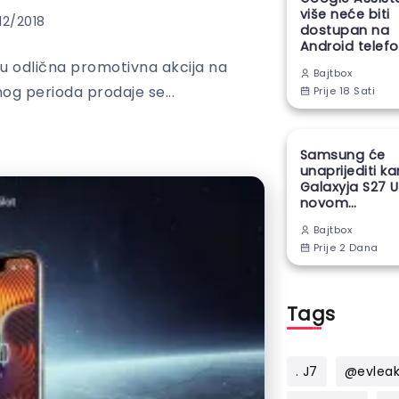
više neće biti
12/2018
dostupan na
Android telef
ku odlična promotivna akcija na
Bajtbox
og perioda prodaje se...
Prije 18 Sati
Samsung će
unaprijediti k
Galaxyja S27 U
novom
proizvodnom
Bajtbox
tehnikom
Prije 2 Dana
Tags
. J7
@evlea