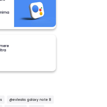
onima
amere
ltra
ks
@evleaks galaxy note 8