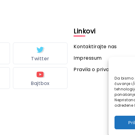
l
Linkovi
Kontaktirajte nas
Impressum
Twitter
Pravila o privatnosti
Da bismo p
Bajtbox
čuvanje i/
tehnologi
ponašanje 
Nepristana
određene k
Pr