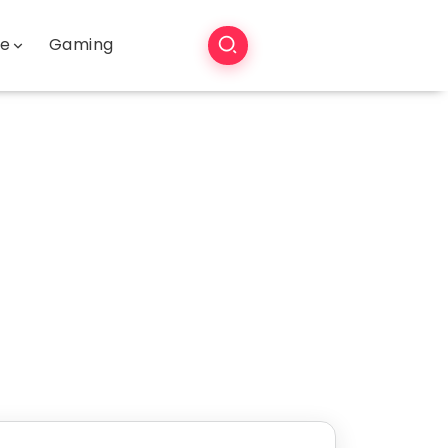
še
Gaming