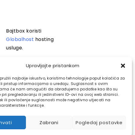
Bajtbox koristi
Globalhost
hosting
usluge.
Upravljajte pristankom
ružili najbolje iskustvo, koristimo tehnologije poput kolačića za
ili pristup informacijama o uređaju. Suglasnost s ovim
jama će nam omogućiti da obrađujemo podatke kao što su
pri pregledavanju ili jedinstveni ID-ovi na ovoj web stranici.
k ili povlačenje suglasnosti može negativno utjecati na
arakteristike i funkcije.
ihvati
Zabrani
Pogledaj postavke