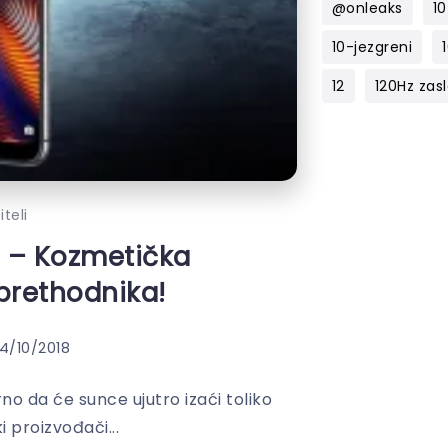
@onleaks
10
10-jezgreni
12
120Hz zas
teli
o – Kozmetička
prethodnika!
4/10/2018
rno da će sunce ujutro izaći toliko
i proizvođači...