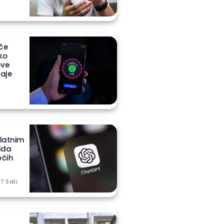
 će
iko
ove
aje
latnim
ida
ećih
 7 Sati