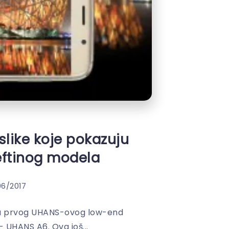
slike koje pokazuju
eftinog modela
06/2017
aska prvog UHANS-ovog low-end
 UHANS A6. Ova još...