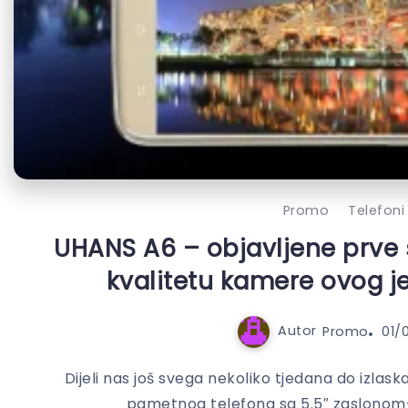
Promo
Telefoni
UHANS A6 – objavljene prve 
kvalitetu kamere ovog j
Autor
Promo
01/
Dijeli nas još svega nekoliko tjedana do izl
pametnog telefona sa 5.5″ zaslonom-