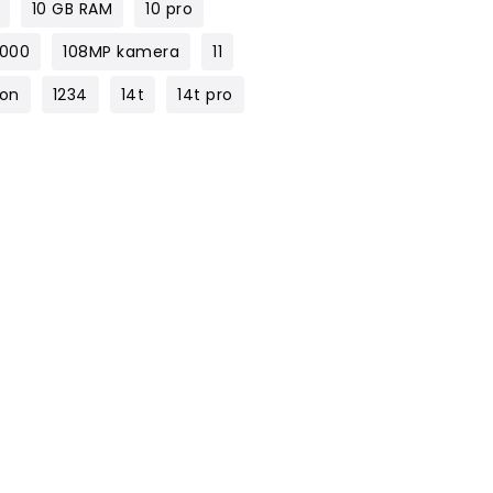
10 GB RAM
10 pro
1000
108MP kamera
11
lon
1234
14t
14t pro