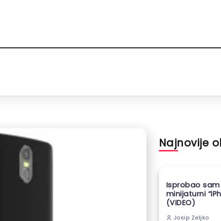
Najnovije 
Isprobao sam
minijaturni “iP
(VIDEO)
Josip Zeljko