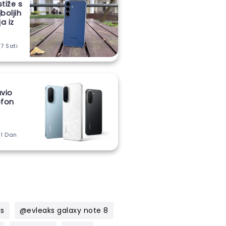
stiže s
boljih
a iz
 7 Sati
vio
lefon
m
 1 Dan
ks
@evleaks galaxy note 8