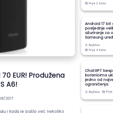
Prije 2 Sata
Android 17 bit
posljednje vel
ažuriranje za 
Samsung uređ
Bajtbox
Prije 4 Sata
ChatGPT besp
d 70 EUR! Produžena
korisnicima uk
jedno od najv
S A6!
ograničenja
Prije
Bajtbox
08/2017
 i kada je izašlo već nekoliko