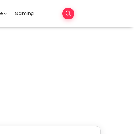
še
Gaming