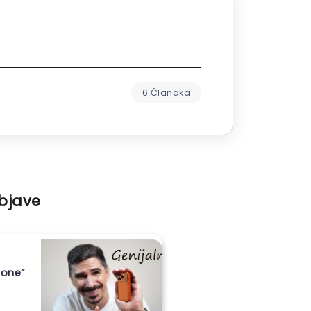
6 Članaka
objave
hone”