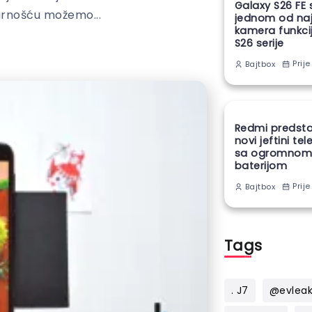
Galaxy S26 FE 
gurnošću možemo...
jednom od naj
kamera funkcij
S26 serije
Prije
Bajtbox
Redmi predsta
novi jeftini te
sa ogromno
baterijom
Prije
Bajtbox
Tags
. J7
@evlea