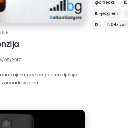
@onleaks
10
10-jezgreni
12
120Hz zas
zije
nzija
4/08/2017
na koji na prvi pogled ne djeluje
 iznenadi svojom...