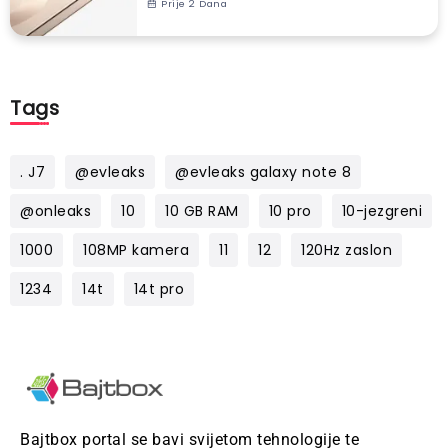
Prije 2 Dana
Tags
. J7
@evleaks
@evleaks galaxy note 8
@onleaks
10
10 GB RAM
10 pro
10-jezgreni
1000
108MP kamera
11
12
120Hz zaslon
1234
14t
14t pro
Bajtbox portal se bavi svijetom tehnologije te