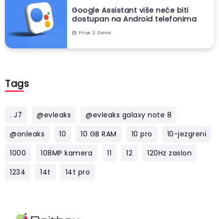
Google Assistant više neće biti
dostupan na Android telefonima
Prije 2 Dana
Tags
. J7
@evleaks
@evleaks galaxy note 8
@onleaks
10
10 GB RAM
10 pro
10-jezgreni
1000
108MP kamera
11
12
120Hz zaslon
1234
14t
14t pro