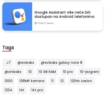
Google Assistant više neće biti
dostupan na Android telefonima
Prije 2 Dana
Tags
. J7
@evleaks
@evleaks galaxy note 8
@onleaks
10
10 GB RAM
10 pro
10-jezgreni
1000
108MP kamera
11
12
120Hz zaslon
1234
14t
14t pro