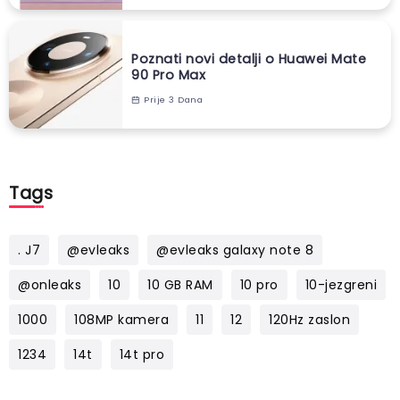
Poznati novi detalji o Huawei Mate
90 Pro Max
Prije 3 Dana
Tags
. J7
@evleaks
@evleaks galaxy note 8
@onleaks
10
10 GB RAM
10 pro
10-jezgreni
1000
108MP kamera
11
12
120Hz zaslon
1234
14t
14t pro