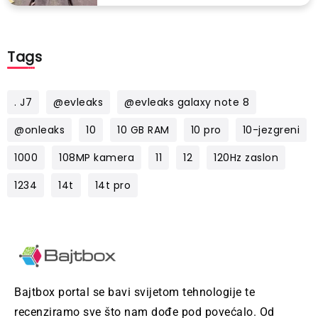
Tags
. J7
@evleaks
@evleaks galaxy note 8
@onleaks
10
10 GB RAM
10 pro
10-jezgreni
1000
108MP kamera
11
12
120Hz zaslon
1234
14t
14t pro
Bajtbox portal se bavi svijetom tehnologije te
recenziramo sve što nam dođe pod povećalo. Od