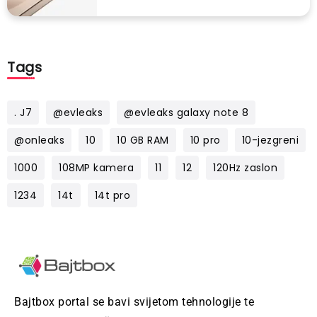
Tags
. J7
@evleaks
@evleaks galaxy note 8
@onleaks
10
10 GB RAM
10 pro
10-jezgreni
1000
108MP kamera
11
12
120Hz zaslon
1234
14t
14t pro
Bajtbox portal se bavi svijetom tehnologije te