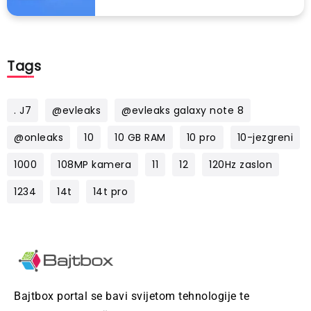
Tags
. J7
@evleaks
@evleaks galaxy note 8
@onleaks
10
10 GB RAM
10 pro
10-jezgreni
1000
108MP kamera
11
12
120Hz zaslon
1234
14t
14t pro
Bajtbox portal se bavi svijetom tehnologije te