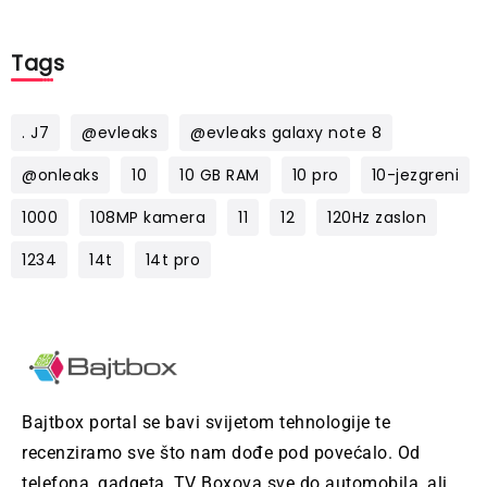
Tags
. J7
@evleaks
@evleaks galaxy note 8
@onleaks
10
10 GB RAM
10 pro
10-jezgreni
1000
108MP kamera
11
12
120Hz zaslon
1234
14t
14t pro
Bajtbox portal se bavi svijetom tehnologije te
recenziramo sve što nam dođe pod povećalo. Od
telefona, gadgeta, TV Boxova sve do automobila, ali