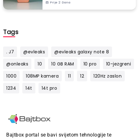
Prije 2 Dana
Tags
. J7
@evleaks
@evleaks galaxy note 8
@onleaks
10
10 GB RAM
10 pro
10-jezgreni
1000
108MP kamera
11
12
120Hz zaslon
1234
14t
14t pro
Bajtbox portal se bavi svijetom tehnologije te