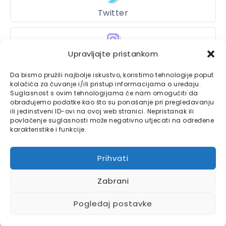
Twitter
Instagram
Upravljajte pristankom
Da bismo pružili najbolje iskustvo, koristimo tehnologije poput
kolačića za čuvanje i/ili pristup informacijama o uređaju.
Suglasnost s ovim tehnologijama će nam omogućiti da
Bajtbox
obrađujemo podatke kao što su ponašanje pri pregledavanju
ili jedinstveni ID-ovi na ovoj web stranici. Nepristanak ili
Linkovi
Bajtbox koristi
povlačenje suglasnosti može negativno utjecati na određene
karakteristike i funkcije.
Globalhost
hosting
Kontaktirajte nas
usluge.
Prihvati
Impressum
Zabrani
Pravila o privatnosti
Pogledaj postavke