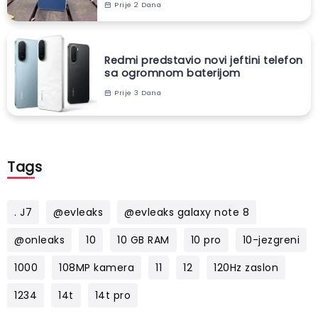
Prije 2 Dana
Redmi predstavio novi jeftini telefon
sa ogromnom baterijom
Prije 3 Dana
Tags
. J7
@evleaks
@evleaks galaxy note 8
@onleaks
10
10 GB RAM
10 pro
10-jezgreni
1000
108MP kamera
11
12
120Hz zaslon
1234
14t
14t pro