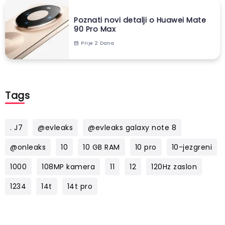
Poznati novi detalji o Huawei Mate
90 Pro Max
Prije 2 Dana
Tags
. J7
@evleaks
@evleaks galaxy note 8
@onleaks
10
10 GB RAM
10 pro
10-jezgreni
1000
108MP kamera
11
12
120Hz zaslon
1234
14t
14t pro