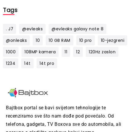
Tags
. J7
@evleaks
@evleaks galaxy note 8
@onleaks
10
10 GB RAM
10 pro
10-jezgreni
1000
108MP kamera
11
12
120Hz zaslon
1234
14t
14t pro
Bajtbox portal se bavi svijetom tehnologije te
recenziramo sve što nam dođe pod povećalo. Od
telefona, gadgeta, TV Boxova sve do automobila, ali