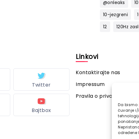
@onleaks
10
10-jezgreni
12
120Hz zas
l
Linkovi
Kontaktirajte nas
Impressum
Twitter
Pravila o privatnosti
Da bismo p
Bajtbox
čuvanje i/
tehnologi
ponašanje 
Nepristana
određene k