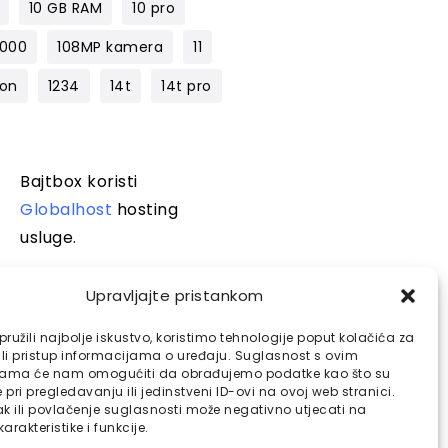
10 GB RAM
10 pro
1000
108MP kamera
11
lon
1234
14t
14t pro
Bajtbox koristi
Globalhost
hosting
usluge.
Upravljajte pristankom
ružili najbolje iskustvo, koristimo tehnologije poput kolačića za
ili pristup informacijama o uređaju. Suglasnost s ovim
jama će nam omogućiti da obrađujemo podatke kao što su
pri pregledavanju ili jedinstveni ID-ovi na ovoj web stranici.
k ili povlačenje suglasnosti može negativno utjecati na
arakteristike i funkcije.