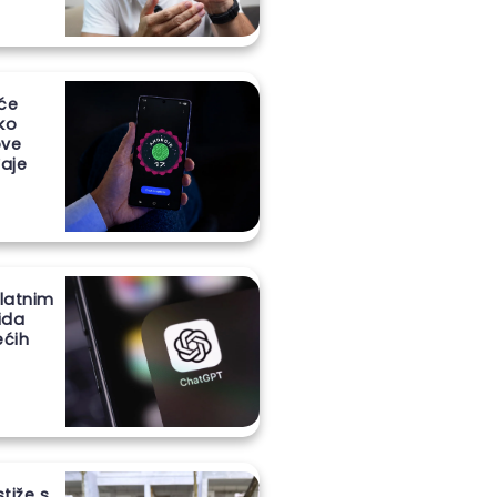
 će
iko
ove
aje
latnim
ida
ećih
stiže s