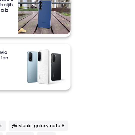
boljih
a iz
vio
lefon
m
ks
@evleaks galaxy note 8