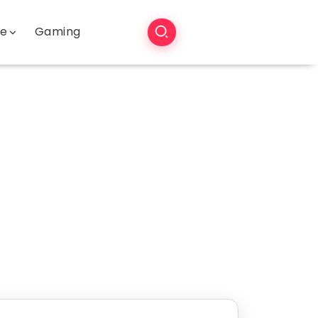
še
Gaming