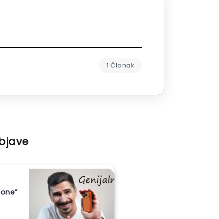
1 Članak
objave
hone”