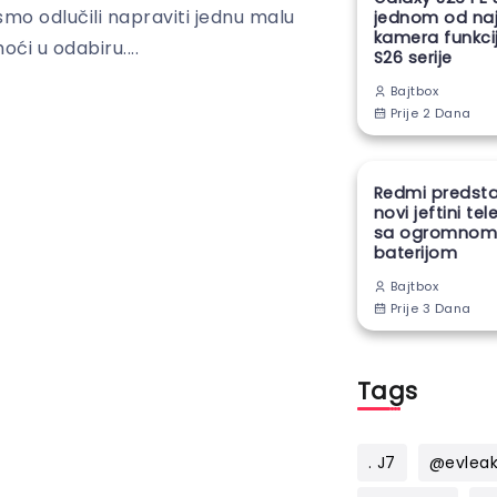
a smo odlučili napraviti jednu malu
jednom od naj
kamera funkcij
ći u odabiru....
S26 serije
Bajtbox
Prije 2 Dana
Redmi predsta
novi jeftini te
sa ogromno
baterijom
Bajtbox
Prije 3 Dana
Tags
. J7
@evlea