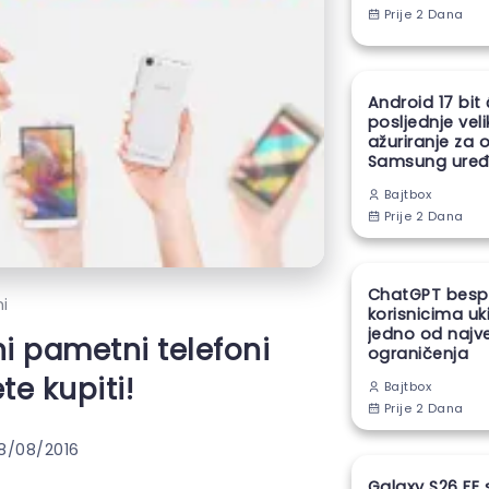
Prije 2 Dana
Android 17 bit
posljednje vel
ažuriranje za 
Samsung uređ
Bajtbox
Prije 2 Dana
ChatGPT besp
i
korisnicima uk
jedno od najv
ni pametni telefoni
ograničenja
te kupiti!
Bajtbox
Prije 2 Dana
8/08/2016
Galaxy S26 FE 