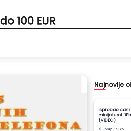
i do 100 EUR
Najnovije 
Isprobao sam
minijaturni “iP
(VIDEO)
Josip Zeljko