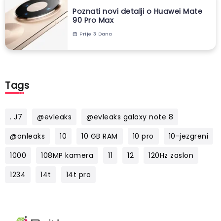
Poznati novi detalji o Huawei Mate
90 Pro Max
Prije 3 Dana
Tags
. J7
@evleaks
@evleaks galaxy note 8
@onleaks
10
10 GB RAM
10 pro
10-jezgreni
1000
108MP kamera
11
12
120Hz zaslon
1234
14t
14t pro