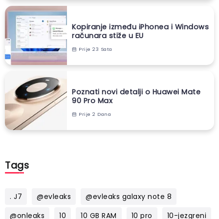
Kopiranje između iPhonea i Windows
računara stiže u EU
Prije 23 Sata
Poznati novi detalji o Huawei Mate
90 Pro Max
Prije 2 Dana
Tags
. J7
@evleaks
@evleaks galaxy note 8
@onleaks
10
10 GB RAM
10 pro
10-jezgreni