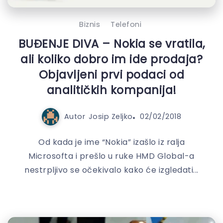
Biznis
Telefoni
BUĐENJE DIVA – Nokia se vratila,
ali koliko dobro im ide prodaja?
Objavljeni prvi podaci od
analitičkih kompanija!
Autor
Josip Zeljko
02/02/2018
Od kada je ime “Nokia” izašlo iz ralja
Microsofta i prešlo u ruke HMD Global-a
nestrpljivo se očekivalo kako će izgledati...