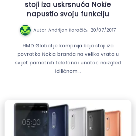
stoji iza uskrsnuća Nokie
napustio svoju funkciju
Autor
Andrijan Karačić
20/07/2017
HMD Global je kompnija koja stoji iza
povratka Nokia branda na velika vrata u
svijet pametnih telefona i unatoč naizgled
idiličnom...