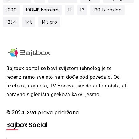
1000
108MP kamera
11
12
120Hz zaslon
1234
14t
14t pro
Bajtbox portal se bavi svijetom tehnologije te
recenziramo sve što nam dođe pod povećalo. Od
telefona, gadgeta, TV Boxova sve do automobila, ali
naravno s gledišta geekova kakvi jesmo.
© 2024, Sva prava pridržana
Bajbox Social