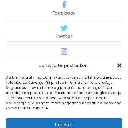
Facebook
Twitter
Instagram
Upravljajte pristankom
Da bismo pružili najbolje iskustvo, koristimo tehnologije poput
kolačića za čuvanje i/ili pristup informacijama o uređaju.
Bajtbox
Suglasnost s ovim tehnologijama će nam omogućiti da
obrađujemo podatke kao što su ponašanje pri pregledavanju
Linkovi
Bajtbox koristi
ili jedinstveni ID-ovi na ovoj web stranici. Nepristanak ili
povlačenje suglasnosti može negativno utjecati na određene
Globalhost
hosting
karakteristike i funkcije.
Kontaktirajte nas
usluge.
Impressum
Prihvati