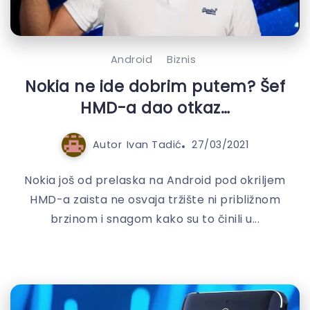
Android
Biznis
Nokia ne ide dobrim putem? Šef
HMD-a dao otkaz…
Autor
Ivan Tadić
27/03/2021
Nokia još od prelaska na Android pod okriljem
HMD-a zaista ne osvaja tržište ni približnom
brzinom i snagom kako su to činili u...