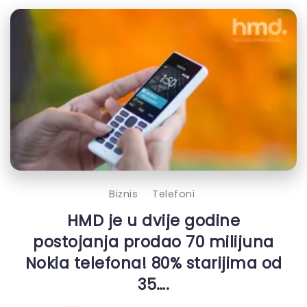
Biznis
Telefoni
HMD je u dvije godine
postojanja prodao 70 milijuna
Nokia telefona! 80% starijima od
35….