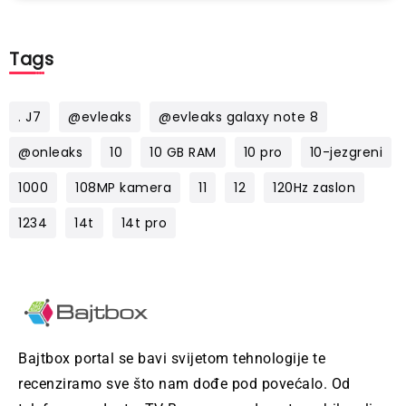
Tags
. J7
@evleaks
@evleaks galaxy note 8
@onleaks
10
10 GB RAM
10 pro
10-jezgreni
1000
108MP kamera
11
12
120Hz zaslon
1234
14t
14t pro
Bajtbox portal se bavi svijetom tehnologije te
recenziramo sve što nam dođe pod povećalo. Od