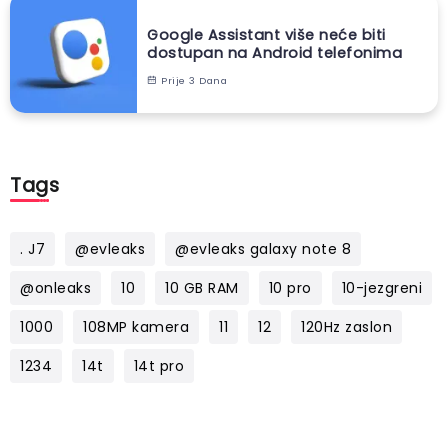
Google Assistant više neće biti
dostupan na Android telefonima
Prije 3 Dana
Tags
. J7
@evleaks
@evleaks galaxy note 8
@onleaks
10
10 GB RAM
10 pro
10-jezgreni
1000
108MP kamera
11
12
120Hz zaslon
1234
14t
14t pro