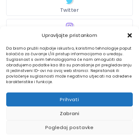
Twitter
Instagram
Upravljajte pristankom
Da bismo pružili najbolje iskustvo, koristimo tehnologije poput
kolačića za čuvanje i/ili pristup informacijama o uređaju.
Suglasnost s ovim tehnologijama će nam omogućiti da
Bajtbox
obrađujemo podatke kao što su ponašanje pri pregledavanju
ili jedinstveni ID-ovi na ovoj web stranici. Nepristanak ili
Linkovi
Bajtbox koristi
povlačenje suglasnosti može negativno utjecati na određene
karakteristike i funkcije.
Globalhost
hosting
Kontaktirajte nas
usluge.
Prihvati
Impressum
Zabrani
Pravila o privatnosti
Pogledaj postavke