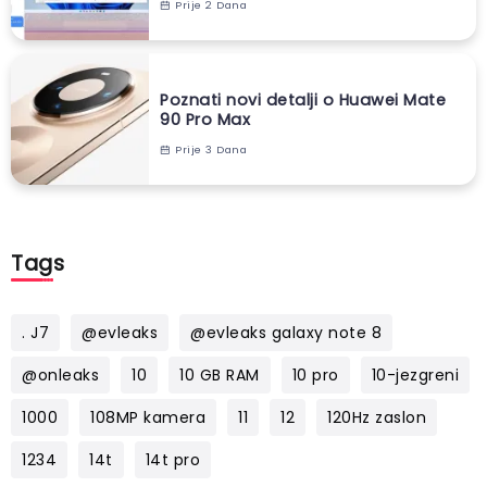
Prije 2 Dana
Poznati novi detalji o Huawei Mate
90 Pro Max
Prije 3 Dana
Tags
. J7
@evleaks
@evleaks galaxy note 8
@onleaks
10
10 GB RAM
10 pro
10-jezgreni
1000
108MP kamera
11
12
120Hz zaslon
1234
14t
14t pro