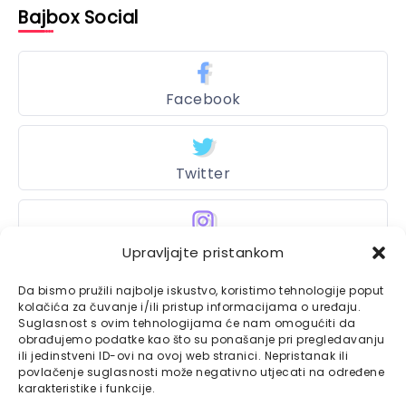
Bajbox Social
Facebook
Twitter
Instagram
Upravljajte pristankom
Da bismo pružili najbolje iskustvo, koristimo tehnologije poput
kolačića za čuvanje i/ili pristup informacijama o uređaju.
Bajtbox
Suglasnost s ovim tehnologijama će nam omogućiti da
obrađujemo podatke kao što su ponašanje pri pregledavanju
ili jedinstveni ID-ovi na ovoj web stranici. Nepristanak ili
Linkovi
Bajtbox koristi
povlačenje suglasnosti može negativno utjecati na određene
karakteristike i funkcije.
Globalhost
hosting