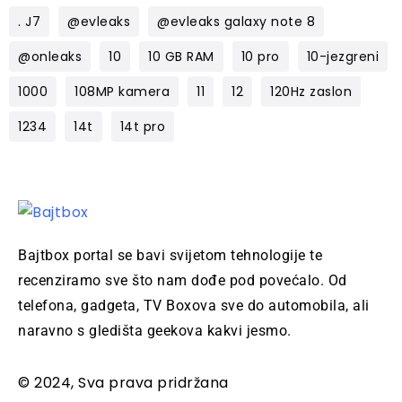
. J7
@evleaks
@evleaks galaxy note 8
@onleaks
10
10 GB RAM
10 pro
10-jezgreni
1000
108MP kamera
11
12
120Hz zaslon
1234
14t
14t pro
Bajtbox portal se bavi svijetom tehnologije te
recenziramo sve što nam dođe pod povećalo. Od
telefona, gadgeta, TV Boxova sve do automobila, ali
naravno s gledišta geekova kakvi jesmo.
© 2024, Sva prava pridržana