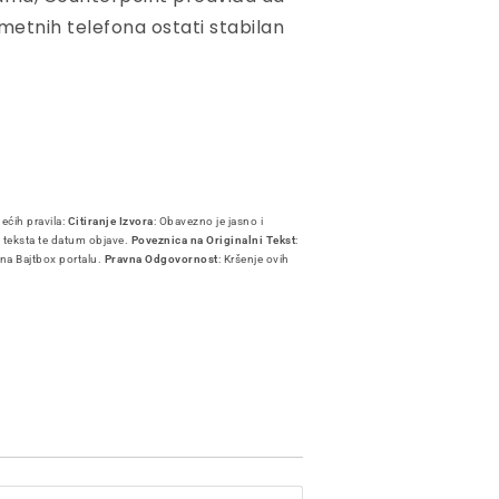
metnih telefona ostati stabilan
dećih pravila:
Citiranje Izvora
: Obavezno je jasno i
i teksta te datum objave.
Poveznica na Originalni Tekst
:
 na Bajtbox portalu.
Pravna Odgovornost
: Kršenje ovih