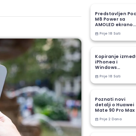
Predstavljen Po
M8 Power sa
AMOLED ekranom
8000 mAh
Prije 18 Sati
baterijom
Kopiranje izmeđ
iPhonea i
Windows
računara stiže u
Prije 18 Sati
EU
Poznati novi
detalji o Huawei
Mate 90 Pro Max
Prije 2 Dana