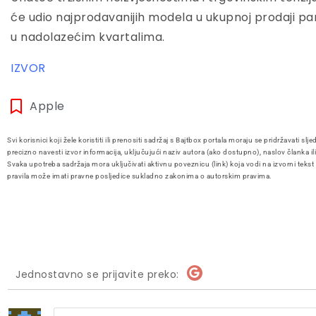
će udio najprodavanijih modela u ukupnoj prodaji pa
u nadolazećim kvartalima.
IZVOR
Apple
Svi korisnici koji žele koristiti ili prenositi sadržaj s Bajtbox portala moraju se pridržavati slje
precizno navesti izvor informacija, uključujući naziv autora (ako dostupno), naslov članka il
Svaka upotreba sadržaja mora uključivati aktivnu poveznicu (link) koja vodi na izvorni tekst
pravila može imati pravne posljedice sukladno zakonima o autorskim pravima.
Jednostavno se prijavite preko: