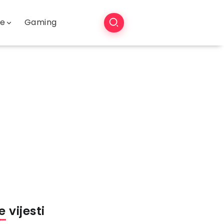
še
Gaming
 vijesti