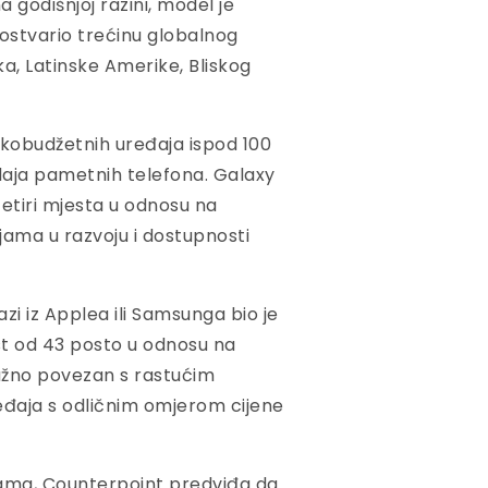
godišnjoj razini, model je
e ostvario trećinu globalnog
ka, Latinske Amerike, Bliskog
skobudžetnih uređaja ispod 100
rodaja pametnih telefona. Galaxy
četiri mjesta u odnosu na
jama u razvoju i dostupnosti
zi iz Applea ili Samsunga bio je
ast od 43 posto u odnosu na
ažno povezan s rastućim
ređaja s odličnim omjerom cijene
ijama, Counterpoint predviđa da