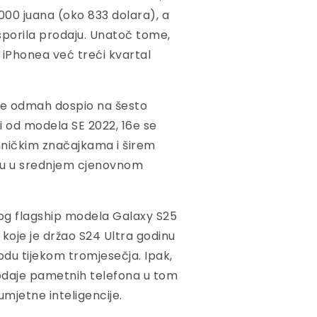
.000 juana (oko 833 dolara), a
sporila prodaju. Unatoč tome,
h iPhonea već treći kvartal
i je odmah dospio na šesto
ji od modela SE 2022, 16e se
hničkim značajkama i širem
iju u srednjem cjenovnom
svog flagship modela Galaxy S25
 koje je držao S24 Ultra godinu
odu tijekom tromjesečja. Ipak,
rodaje pametnih telefona u tom
umjetne inteligencije.