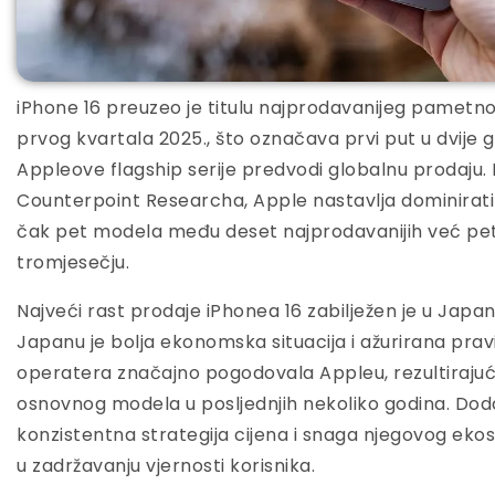
iPhone 16 preuzeo je titulu najprodavanijeg pametnog
prvog kvartala 2025., što označava prvi put u dvije
Appleove flagship serije predvodi globalnu prodaju.
Counterpoint Researcha, Apple nastavlja dominirat
čak pet modela među deset najprodavanijih već pe
tromjesečju.
Najveći rast prodaje iPhonea 16 zabilježen je u Japanu,
Japanu je bolja ekonomska situacija i ažurirana pra
operatera značajno pogodovala Appleu, rezultiraju
osnovnog modela u posljednjih nekoliko godina. Doda
konzistentna strategija cijena i snaga njegovog eko
u zadržavanju vjernosti korisnika.