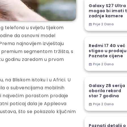
Galaxy S27 Ultra
mogao bi imati t
zadnje kamere
Prije 2 Dana
 telefona u svijetu tijekom
 godine da osnovni model
 Prema najnovijem izvještaju
Redmi 17 4G već
stigao u prodaju
i premium segmentom tržišta, s
Poznate cijene
tu godinu zaredom u prvom
Prije 2 Dana
 na Bliskom istoku i u Africi. U
Galaxy Z8 serija
vila o subvencijama mobilnih
oborila rekord
ći najvećim porastom prodaje
star 7 godina
tni poticaj dala je Appleova
Prije 2 Dana
sustava, što se pokazalo ključnim
Poznati detalji o