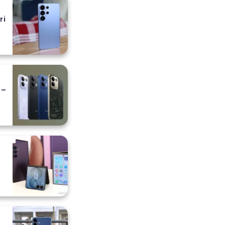
ri
 –