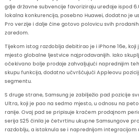
gdje državne subvencije favoriziraju uređaje ispod 6
lokalna konkurencija, posebno Huawei, dodatno je u
Pro verzije i dalje čine gotovo polovicu svih prodani
zaredom.
Tijekom istog razdoblja debitirao je i iPhone 16e, koj
mjesto globalne ljestvice najprodavanijih. Iako skupl
očekivano bolje prodaje zahvaljujući naprednijim te
skupu funkcija, dodatno učvršćujući Appleovu pozic
segmentu.
S druge strane, Samsung je zabilježio pad pozicije 
Ultra, koji je pao na sedmo mjesto, u odnosu na peto
ranije. Ovaj pad se pripisuje kraćem prodajnom peri
serija S25 činila je četvrtinu ukupne Samsungove p
razdoblju, a istaknula se i naprednijom integracijom 