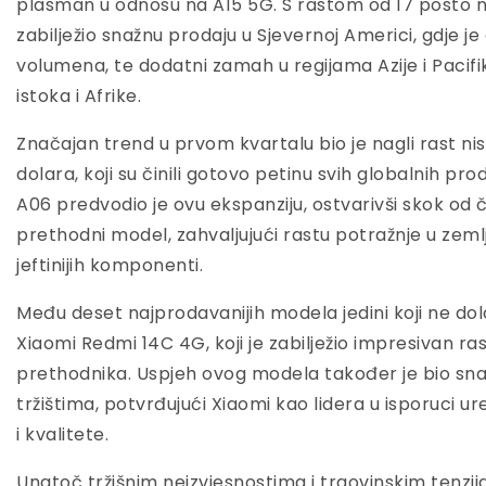
plasman u odnosu na A15 5G. S rastom od 17 posto na 
zabilježio snažnu prodaju u Sjevernoj Americi, gdje j
volumena, te dodatni zamah u regijama Azije i Pacifi
istoka i Afrike.
Značajan trend u prvom kvartalu bio je nagli rast ni
dolara, koji su činili gotovo petinu svih globalnih p
A06 predvodio je ovu ekspanziju, ostvarivši skok od 
prethodni model, zahvaljujući rastu potražnje u zeml
jeftinijih komponenti.
Među deset najprodavanijih modela jedini koji ne dola
Xiaomi Redmi 14C 4G, koji je zabilježio impresivan r
prethodnika. Uspjeh ovog modela također je bio sn
tržištima, potvrđujući Xiaomi kao lidera u isporuci u
i kvalitete.
Unatoč tržišnim neizvjesnostima i trgovinskim tenz