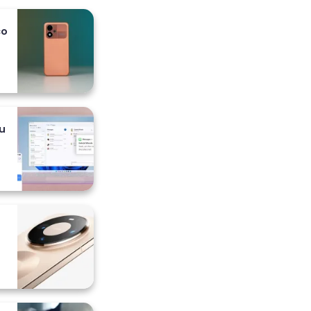
co
 i
u