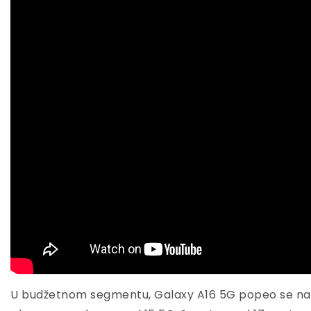
U budžetnom segmentu, Galaxy A16 5G popeo se na 