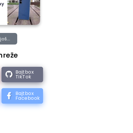
xy
još...
mreže
Bajtbox
TikTok
Bajtbox
Facebook