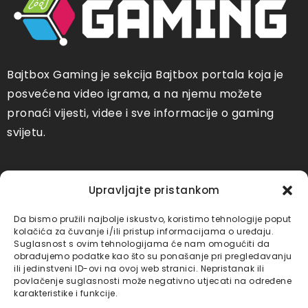
Bajtbox Gaming je sekcija Bajtbox portala koja je
posvećena video igrama, a na njemu možete
pronaći vijesti, videe i sve informacije o gaming
svijetu.
Društvene mreže
Upravljajte pristankom
Bajtbox Youtube
Bajtbox TikTok
Da bismo pružili najbolje iskustvo, koristimo tehnologije poput
kolačića za čuvanje i/ili pristup informacijama o uređaju.
Suglasnost s ovim tehnologijama će nam omogućiti da
obrađujemo podatke kao što su ponašanje pri pregledavanju
Bajtbox
Bajtbox
ili jedinstveni ID-ovi na ovoj web stranici. Nepristanak ili
Instagram
Facebook
povlačenje suglasnosti može negativno utjecati na određene
karakteristike i funkcije.