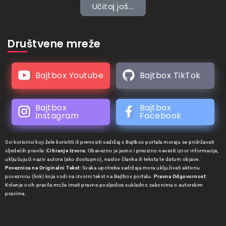
Učitaj još...
Društvene mreže
Bajtbox Youtube
Bajtbox TikTok
Bajtbox
Bajtbox
Instagram
Facebook
Svi korisnici koji žele koristiti ili prenositi sadržaj s Bajtbox portala moraju se pridržavati
sljedećih pravila:
Citiranje Izvora
: Obavezno je jasno i precizno navesti izvor informacija,
uključujući naziv autora (ako dostupno), naslov članka ili teksta te datum objave.
Poveznica na Originalni Tekst
: Svaka upotreba sadržaja mora uključivati aktivnu
poveznicu (link) koja vodi na izvorni tekst na Bajtbox portalu.
Pravna Odgovornost
:
Kršenje ovih pravila može imati pravne posljedice sukladno zakonima o autorskim
pravima.