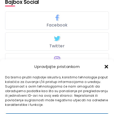
Bajbox Social
Facebook
Twitter
Upravljajte pristankom
Instagram
Da bismo pružili najbolje iskustvo, koristimo tehnologije poput
kolačića za čuvanje i/ili pristup informacijama o uređaju.
Suglasnost s ovim tehnologijama će nam omogućiti da
Bajtbox
obrađujemo podatke kao što su ponašanje pri pregledavanju
ili jedinstveni ID-ovi na ovoj web stranici. Nepristanak ili
Linkovi
povlačenje suglasnosti može negativno utjecati na određene
Bajtbox koristi
karakteristike i funkcije.
Globalhost
hosting
Kontaktirajte nas