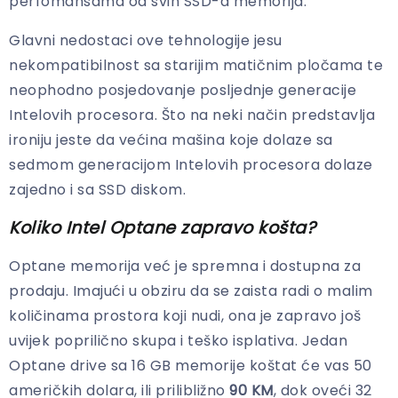
perfomansama od svih SSD-a memorija.
Glavni nedostaci ove tehnologije jesu
nekompatibilnost sa starijim matičnim pločama te
neophodno posjedovanje posljednje generacije
Intelovih procesora. Što na neki način predstavlja
ironiju jeste da većina mašina koje dolaze sa
sedmom generacijom Intelovih procesora dolaze
zajedno i sa SSD diskom.
Koliko Intel Optane zapravo košta?
Optane memorija već je spremna i dostupna za
prodaju. Imajući u obziru da se zaista radi o malim
količinama prostora koji nudi, ona je zapravo još
uvijek poprilično skupa i teško isplativa. Jedan
Optane drive sa 16 GB memorije koštat će vas 50
američkih dolara, ili prilibližno
90 KM
, dok oveći 32