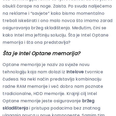
obukli čarape na noge. Zaista. Po svuda nalijećemo
na reklame i “savjete” kako bismo momentalno
trebali iskeširati i ono malo novca što imamo zarad
osiguravanja bržeg skladištenja. Međutim, čini se
kako Intel ima jeftiniju soluciju. Šta je Intel Optane
memorija i šta ona predstavlja?
Šta je Intel Optane memorija?
Optane memorija je naziv za svježe novu
tehnologiju koja nam dolazi iz
Intelove
tvornice
čudesa. Na neki način predstavlja kombinaciju
radne RAM memorije i već dobro nam poznate
tradicionalne, HDD memorije. Krajnji cilj Intel
Optane memorije jeste osiguravanje
bržeg
skladištenja
i pristupa podacima bez znatnog
ulaganja novca u nove komponente. Samim tim