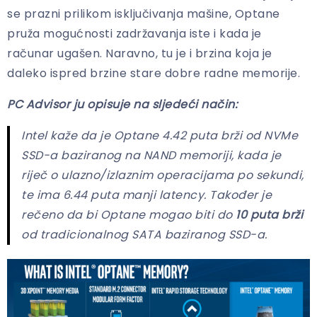
se prazni prilikom isključivanja mašine, Optane
pruža mogućnosti zadržavanja iste i kada je
računar ugašen. Naravno, tu je i brzina koja je
daleko ispred brzine stare dobre radne memorije.
PC Advisor ju opisuje na sljedeći način:
Intel kaže da je Optane 4.42 puta brži od NVMe
SSD-a baziranog na NAND memoriji, kada je
riječ o ulazno/izlaznim operacijama po sekundi,
te ima 6.44 puta manji latency. Također je
rečeno da bi Optane mogao biti do
10 puta brži
od tradicionalnog SATA baziranog SSD-a.