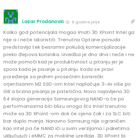
Lazar Prodanovic
9 godine prije
Koliko god potencijala mogao imati 3D XPoint Intel ga
nije a i neće iskoristiti. Trenutna Optane ponuda
predstavlja tek besramni pokušaj komercijalizacije
preko đepova korisnika. Izvedba je dno dna i neće i ne
može pomoći kad je produktivnost u pitanju jer je
spora kada je pisanje u pitanju. Kada se pravi
poređenje sa jednim prosečnim korisnički
orjentisanim M2 SSD-om Intel naplaćuje 3~4x više po
GB a brzina pisanja je patetična. Novo najavljena 3D
64 slojna generacija Samsungovog NAND-a će po
performansama biti blizu onoga što Intel trenutno
može sa 3D XPoint-om dok će cjena čak i za SLC biti
bar duplo manja. Naravno Samsung nije ograničen
kao Intel pa će NAND ići u svim verzijama i paketima
uključujući i eMMC za mobilne uređaje. 3D XPoint bi