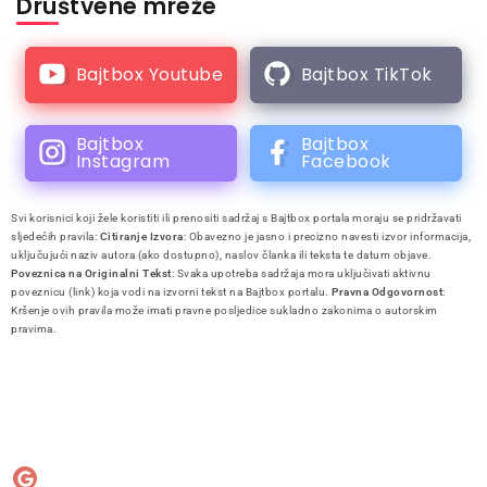
Društvene mreže
Bajtbox Youtube
Bajtbox TikTok
Bajtbox
Bajtbox
Instagram
Facebook
Svi korisnici koji žele koristiti ili prenositi sadržaj s Bajtbox portala moraju se pridržavati
sljedećih pravila:
Citiranje Izvora
: Obavezno je jasno i precizno navesti izvor informacija,
uključujući naziv autora (ako dostupno), naslov članka ili teksta te datum objave.
Poveznica na Originalni Tekst
: Svaka upotreba sadržaja mora uključivati aktivnu
poveznicu (link) koja vodi na izvorni tekst na Bajtbox portalu.
Pravna Odgovornost
:
Kršenje ovih pravila može imati pravne posljedice sukladno zakonima o autorskim
pravima.