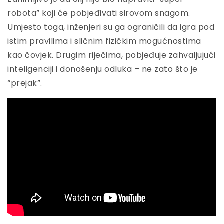
robota” koji će pobjeđivati sirovom snagom.
Umjesto toga, inženjeri su ga ograničili da igra pod
istim pravilima i sličnim fizičkim mogućnostima
kao čovjek. Drugim riječima, pobjeđuje zahvaljujući
inteligenciji i donošenju odluka – ne zato što je
“prejak”.