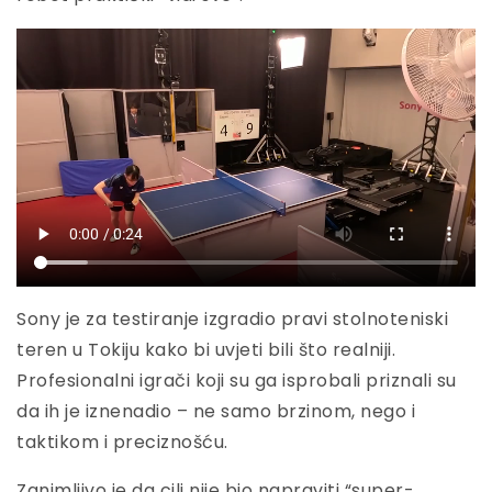
Sony je za testiranje izgradio pravi stolnoteniski
teren u Tokiju kako bi uvjeti bili što realniji.
Profesionalni igrači koji su ga isprobali priznali su
da ih je iznenadio – ne samo brzinom, nego i
taktikom i preciznošću.
Zanimljivo je da cilj nije bio napraviti “super-