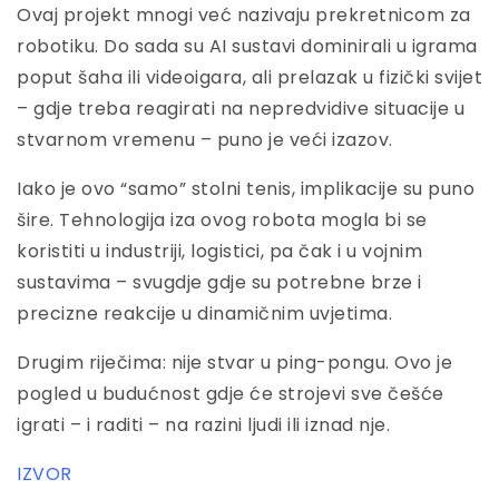
Ovaj projekt mnogi već nazivaju prekretnicom za
robotiku. Do sada su AI sustavi dominirali u igrama
poput šaha ili videoigara, ali prelazak u fizički svijet
– gdje treba reagirati na nepredvidive situacije u
stvarnom vremenu – puno je veći izazov.
Iako je ovo “samo” stolni tenis, implikacije su puno
šire. Tehnologija iza ovog robota mogla bi se
koristiti u industriji, logistici, pa čak i u vojnim
sustavima – svugdje gdje su potrebne brze i
precizne reakcije u dinamičnim uvjetima.
Drugim riječima: nije stvar u ping-pongu. Ovo je
pogled u budućnost gdje će strojevi sve češće
igrati – i raditi – na razini ljudi ili iznad nje.
IZVOR