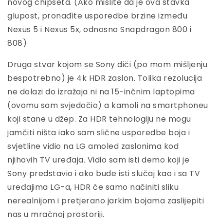
novog chipseta. (Ako mislite da je ova stavka
glupost, pronađite usporedbe brzine između
Nexus 5 i Nexus 5x, odnosno Snapdragon 800 i
808)
Druga stvar kojom se Sony diči (po mom mišljenju
bespotrebno) je 4k HDR zaslon. Tolika rezolucija
ne dolazi do izražaja ni na 15-inčnim laptopima
(ovomu sam svjedočio) a kamoli na smartphoneu
koji stane u džep. Za HDR tehnologiju ne mogu
jamčiti ništa iako sam slične usporedbe boja i
svjetline vidio na LG amoled zaslonima kod
njihovih TV uređaja. Vidio sam isti demo koji je
Sony predstavio i ako bude isti slučaj kao i sa TV
uređajima LG-a, HDR će samo načiniti sliku
nerealnijom i pretjerano jarkim bojama zaslijepiti
nas u mračnoj prostoriji.