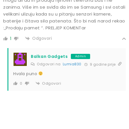
mogu ali da ih prodaja njihovih telefona baš i ne
zanima. Više im se sviđa da im se Samsung i svi ostali
velikani ulizuju kada su u pitanju senzori kamere,
baterije i čitava sila patenata. Što bi naš narod rekao
:„Prodaju pamet “. PRELJEP KOMENTar
Odgovori
1
Balkan Gadgets
Admin
Odgovori na
Lumia830
9 godine prije
Hvala puno
Odgovori
0