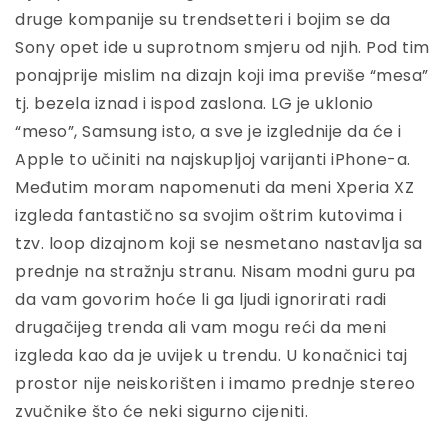
druge kompanije su trendsetteri i bojim se da
Sony opet ide u suprotnom smjeru od njih. Pod tim
ponajprije mislim na dizajn koji ima previše “mesa”
tj. bezela iznad i ispod zaslona. LG je uklonio
“meso”, Samsung isto, a sve je izglednije da će i
Apple to učiniti na najskupljoj varijanti iPhone-a.
Međutim moram napomenuti da meni Xperia XZ
izgleda fantastično sa svojim oštrim kutovima i
tzv. loop dizajnom koji se nesmetano nastavlja sa
prednje na stražnju stranu. Nisam modni guru pa
da vam govorim hoće li ga ljudi ignorirati radi
drugačijeg trenda ali vam mogu reći da meni
izgleda kao da je uvijek u trendu. U konačnici taj
prostor nije neiskorišten i imamo prednje stereo
zvučnike što će neki sigurno cijeniti.