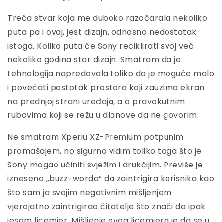
Treća stvar koja me duboko razočarala nekoliko
puta pa i ovaj, jest dizajn, odnosno nedostatak
istoga. Koliko puta će Sony reciklirati svoj već
nekoliko godina star dizajn. Smatram da je
tehnologija napredovala toliko da je moguće malo
i povećati postotak prostora koji zauzima ekran
na prednjoj strani uređaja, a o pravokutnim
rubovima koji se režu u dlanove da ne govorim.
Ne smatram Xperiu XZ-Premium potpunim
promašajem, no sigurno vidim toliko toga što je
Sony mogao učiniti svježim i drukčijim. Previše je
izneseno „buzz-worda“ da zaintrigira korisnika kao
što sam ja svojim negativnim mišljenjem
vjerojatno zaintrigirao čitatelje što znači da ipak
jesam licemjer. Mišljenje ovog licemjera je da se u