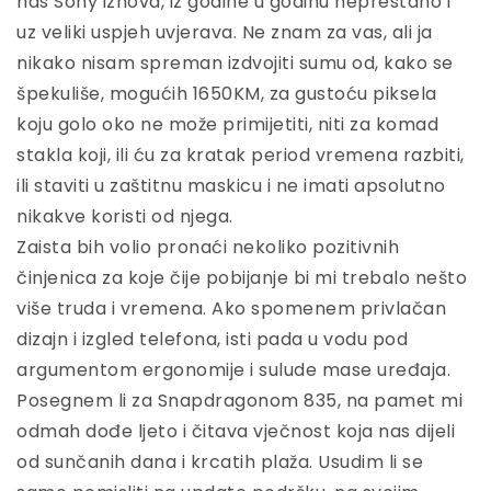
nas Sony iznova, iz godine u godinu neprestano i
uz veliki uspjeh uvjerava. Ne znam za vas, ali ja
nikako nisam spreman izdvojiti sumu od, kako se
špekuliše, mogućih 1650KM, za gustoću piksela
koju golo oko ne može primijetiti, niti za komad
stakla koji, ili ću za kratak period vremena razbiti,
ili staviti u zaštitnu maskicu i ne imati apsolutno
nikakve koristi od njega.
Zaista bih volio pronaći nekoliko pozitivnih
činjenica za koje čije pobijanje bi mi trebalo nešto
više truda i vremena. Ako spomenem privlačan
dizajn i izgled telefona, isti pada u vodu pod
argumentom ergonomije i sulude mase uređaja.
Posegnem li za Snapdragonom 835, na pamet mi
odmah dođe ljeto i čitava vječnost koja nas dijeli
od sunčanih dana i krcatih plaža. Usudim li se