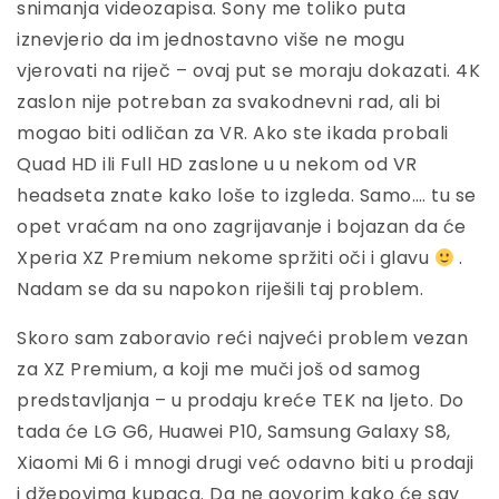
snimanja videozapisa. Sony me toliko puta
iznevjerio da im jednostavno više ne mogu
vjerovati na riječ – ovaj put se moraju dokazati. 4K
zaslon nije potreban za svakodnevni rad, ali bi
mogao biti odličan za VR. Ako ste ikada probali
Quad HD ili Full HD zaslone u u nekom od VR
headseta znate kako loše to izgleda. Samo…. tu se
opet vraćam na ono zagrijavanje i bojazan da će
Xperia XZ Premium nekome spržiti oči i glavu
.
Nadam se da su napokon riješili taj problem.
Skoro sam zaboravio reći najveći problem vezan
za XZ Premium, a koji me muči još od samog
predstavljanja – u prodaju kreće TEK na ljeto. Do
tada će LG G6, Huawei P10, Samsung Galaxy S8,
Xiaomi Mi 6 i mnogi drugi već odavno biti u prodaji
i džepovima kupaca. Da ne govorim kako će sav