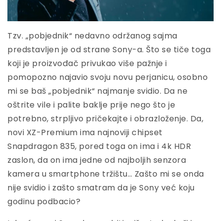
Tzv. „pobjednik“ nedavno održanog sajma
predstavljen je od strane Sony-a. Što se tiče toga
koji je proizvođač privukao više pažnje i
pomopozno najavio svoju novu perjanicu, osobno
mi se baš „pobjednik“ najmanje svidio. Da ne
oštrite vile i palite baklje prije nego što je
potrebno, strpljivo pričekajte i obrazloženje. Da,
novi XZ-Premium ima najnoviji chipset
Snapdragon 835, pored toga on ima i 4k HDR
zaslon, da on ima jedne od najboljih senzora
kamera u smartphone tržištu… Zašto mi se onda
nije svidio i zašto smatram da je Sony već koju
godinu podbacio?