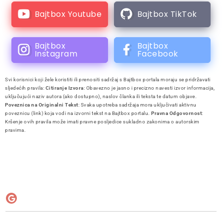
Bajtbox Youtube
Bajtbox TikTok
Bajtbox
Bajtbox
Instagram
Facebook
Svi korisnici koji žele koristiti ili prenositi sadržaj s Bajtbox portala moraju se pridržavati
sljedećih pravila:
Citiranje Izvora
: Obavezno je jasno i precizno navesti izvor informacija,
uključujući naziv autora (ako dostupno), naslov članka ili teksta te datum objave.
Poveznica na Originalni Tekst
: Svaka upotreba sadržaja mora uključivati aktivnu
poveznicu (link) koja vodi na izvorni tekst na Bajtbox portalu.
Pravna Odgovornost
:
Kršenje ovih pravila može imati pravne posljedice sukladno zakonima o autorskim
pravima.