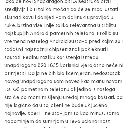
Iako će novi Snapdragon biti „višestruko brži i
štedljiviji“ i biti toliko moćan da će se moći ustati
skuhati kavu i donijeti vam daljinski upravljač u
ruke, brzina više i nije toliko relevantna u tržištu
najskupljih Android pametnih telefona. Prošla su
vremena nezrelog Android sustava pred kojim su i
tadašnji najsnažniji chipseti znali pokleknuti i
zastati. Realnu razliku korištenja između
Snapdragona 820 i 835 korisnici vjerojatno neće ni
primjetiti. Da ja ne bih bio licemjeran, nedostatak
novog Snapdragona sam naveo kao manu novom
LG-G6 pametnom telefonu ali jedino iz razloga
što će po mom mišljenju uređaj mnogo koštati, pa
nije logično da u toj cijeni ne bude uključeno i
najnovije. Xperi-i ne stavljam to kao minus, samo
napominjem da sumnjam u revolucionarnost