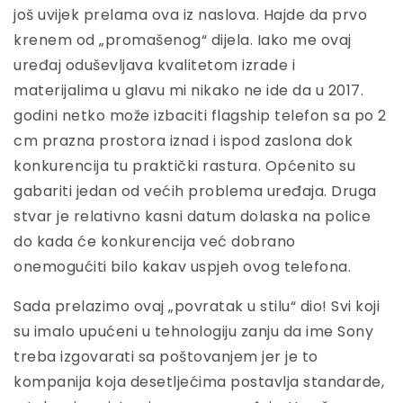
još uvijek prelama ova iz naslova. Hajde da prvo
krenem od „promašenog“ dijela. Iako me ovaj
uređaj oduševljava kvalitetom izrade i
materijalima u glavu mi nikako ne ide da u 2017.
godini netko može izbaciti flagship telefon sa po 2
cm prazna prostora iznad i ispod zaslona dok
konkurencija tu praktički rastura. Općenito su
gabariti jedan od većih problema uređaja. Druga
stvar je relativno kasni datum dolaska na police
do kada će konkurencija već dobrano
onemogućiti bilo kakav uspjeh ovog telefona.
Sada prelazimo ovaj „povratak u stilu“ dio! Svi koji
su imalo upućeni u tehnologiju zanju da ime Sony
treba izgovarati sa poštovanjem jer je to
kompanija koja desetljećima postavlja standarde,