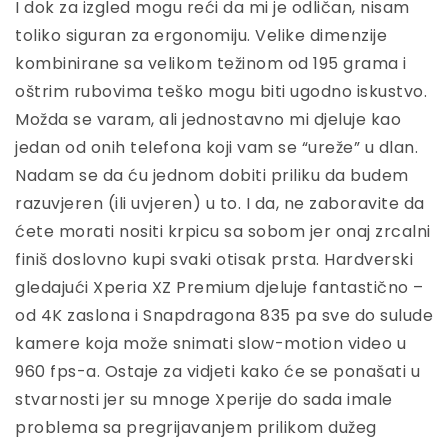
I dok za izgled mogu reći da mi je odličan, nisam
toliko siguran za ergonomiju. Velike dimenzije
kombinirane sa velikom težinom od 195 grama i
oštrim rubovima teško mogu biti ugodno iskustvo.
Možda se varam, ali jednostavno mi djeluje kao
jedan od onih telefona koji vam se “ureže” u dlan.
Nadam se da ću jednom dobiti priliku da budem
razuvjeren (ili uvjeren) u to. I da, ne zaboravite da
ćete morati nositi krpicu sa sobom jer onaj zrcalni
finiš doslovno kupi svaki otisak prsta. Hardverski
gledajući Xperia XZ Premium djeluje fantastično –
od 4K zaslona i Snapdragona 835 pa sve do sulude
kamere koja može snimati slow-motion video u
960 fps-a. Ostaje za vidjeti kako će se ponašati u
stvarnosti jer su mnoge Xperije do sada imale
problema sa pregrijavanjem prilikom dužeg