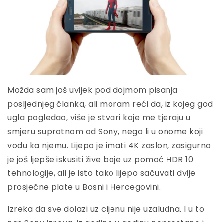
Možda sam još uvijek pod dojmom pisanja
posljednjeg članka, ali moram reći da, iz kojeg god
ugla pogledao, više je stvari koje me tjeraju u
smjeru suprotnom od Sony, nego li u onome koji
vodu ka njemu. Lijepo je imati 4K zaslon, zasigurno
je još ljepše iskusiti žive boje uz pomoć HDR 10
tehnologije, ali je isto tako lijepo sačuvati dvije
prosječne plate u Bosni i Hercegovini.
Izreka da sve dolazi uz cijenu nije uzaludna. I u to