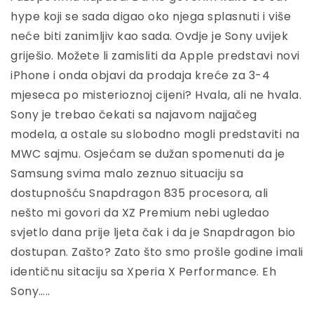
hype koji se sada digao oko njega splasnuti i više
neće biti zanimljiv kao sada. Ovdje je Sony uvijek
griješio. Možete li zamisliti da Apple predstavi novi
iPhone i onda objavi da prodaja kreće za 3-4
mjeseca po misterioznoj cijeni? Hvala, ali ne hvala.
Sony je trebao čekati sa najavom najjačeg
modela, a ostale su slobodno mogli predstaviti na
MWC sajmu. Osjećam se dužan spomenuti da je
Samsung svima malo zeznuo situaciju sa
dostupnošću Snapdragon 835 procesora, ali
nešto mi govori da XZ Premium nebi ugledao
svjetlo dana prije ljeta čak i da je Snapdragon bio
dostupan. Zašto? Zato što smo prošle godine imali
identičnu sitaciju sa Xperia X Performance. Eh
Sony…..