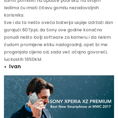
samo pomisliti na update podršku, na svojim
leđima ću imati čitavu gomilu nezadovoljnih
korisnika.
Sve i da ta nešto oveća baterija uspije izdržati dan
gurajući 807ppi, da Sony ove godine konačno
ponudi nešto bolji software za kameru i da nekim
čudom promijene etiku nadogradnji, opet bi me
proganjala cijena od, sada već očajno govoreći,
luckastih 1650KM.
Ivan