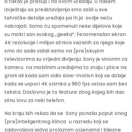
a takav je pristup i na ovom uređaju. U našem
izvještaju sa predstavljanja smo zašli u sve
tehničke detalje uređaja pa ih ja ovdje neću
nabrajati. Samo ću spomenuti neke dijelove koje
su mokri san svakog „geeka“. Fenomenalan ekran
4K rezolucije i milijun sitnica vezanih za njega koje
smo do sada viđali samo na (pre)skupim
televizorima su vrijedni divljenju. Sony je sinonim za
kameru na mobilnim uređajima to znaju i ptice na
grani ali kada sam vidio slow-motion koji se dobije
kada se uspori 4K snimka u 960 fps ostao sam bez
teksta. Doslovno je to
feature
zbog kojeg bih dao
silnu lovu za neki telefon.
Na kraju bih rekao da se Sony ponaša poput onog
(pre)inteligentnog klinca u razredu koji se
zadovoljava jedva prolaznim ocjenama i bljesne