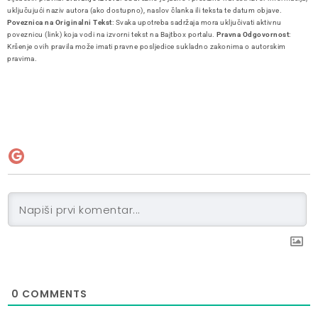
uključujući naziv autora (ako dostupno), naslov članka ili teksta te datum objave.
Poveznica na Originalni Tekst
: Svaka upotreba sadržaja mora uključivati aktivnu
poveznicu (link) koja vodi na izvorni tekst na Bajtbox portalu.
Pravna Odgovornost
:
Kršenje ovih pravila može imati pravne posljedice sukladno zakonima o autorskim
pravima.
0
COMMENTS