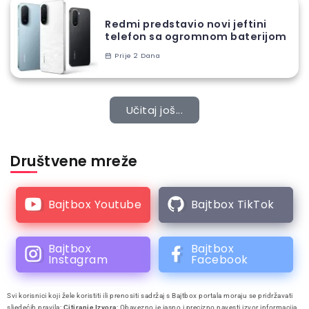
Redmi predstavio novi jeftini
telefon sa ogromnom baterijom
Prije 2 Dana
Učitaj još...
Društvene mreže
Bajtbox Youtube
Bajtbox TikTok
Bajtbox
Bajtbox
Instagram
Facebook
Svi korisnici koji žele koristiti ili prenositi sadržaj s Bajtbox portala moraju se pridržavati
sljedećih pravila:
Citiranje Izvora
: Obavezno je jasno i precizno navesti izvor informacija,