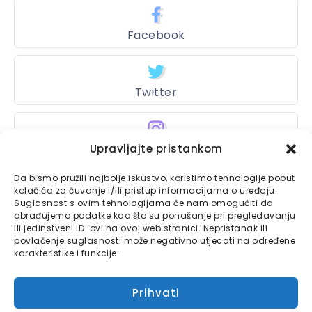
Facebook
Twitter
Instagram
Upravljajte pristankom
Da bismo pružili najbolje iskustvo, koristimo tehnologije poput
kolačića za čuvanje i/ili pristup informacijama o uređaju.
Suglasnost s ovim tehnologijama će nam omogućiti da
Bajtbox
obrađujemo podatke kao što su ponašanje pri pregledavanju
ili jedinstveni ID-ovi na ovoj web stranici. Nepristanak ili
Linkovi
Bajtbox koristi
povlačenje suglasnosti može negativno utjecati na određene
karakteristike i funkcije.
Globalhost
hosting
Kontaktirajte nas
usluge.
Prihvati
Impressum