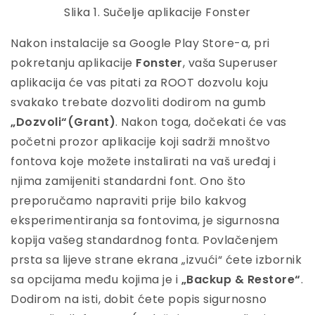
Slika 1. Sučelje aplikacije Fonster
Nakon instalacije sa Google Play Store-a, pri
pokretanju aplikacije
Fonster
, vaša Superuser
aplikacija će vas pitati za ROOT dozvolu koju
svakako trebate dozvoliti dodirom na gumb
„Dozvoli“(Grant)
. Nakon toga, dočekati će vas
početni prozor aplikacije koji sadrži mnoštvo
fontova koje možete instalirati na vaš uređaj i
njima zamijeniti standardni font. Ono što
preporučamo napraviti prije bilo kakvog
eksperimentiranja sa fontovima, je sigurnosna
kopija vašeg standardnog fonta. Povlačenjem
prsta sa lijeve strane ekrana „izvući“ ćete izbornik
sa opcijama među kojima je i
„Backup & Restore“
.
Dodirom na isti, dobit ćete popis sigurnosno