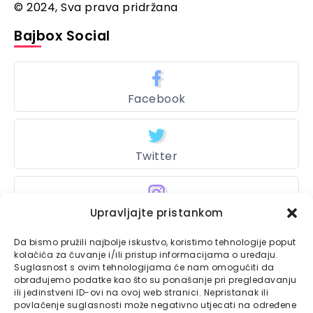
© 2024, Sva prava pridržana
Bajbox Social
Facebook
Twitter
Instagram
Upravljajte pristankom
Da bismo pružili najbolje iskustvo, koristimo tehnologije poput
kolačića za čuvanje i/ili pristup informacijama o uređaju.
Suglasnost s ovim tehnologijama će nam omogućiti da
Bajtbox
obrađujemo podatke kao što su ponašanje pri pregledavanju
ili jedinstveni ID-ovi na ovoj web stranici. Nepristanak ili
Linkovi
Bajtbox koristi
povlačenje suglasnosti može negativno utjecati na određene