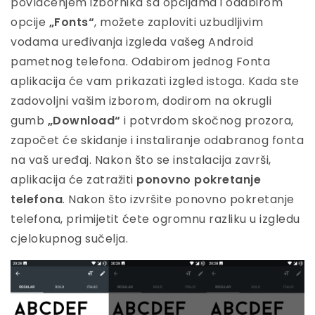
povlačenjem izbornika sa opcijama i odabirom
opcije
„Fonts“
, možete zaploviti uzbudljivim
vodama uređivanja izgleda vašeg Android
pametnog telefona. Odabirom jednog Fonta
aplikacija će vam prikazati izgled istoga. Kada ste
zadovoljni vašim izborom, dodirom na okrugli
gumb
„Download“
i potvrdom skočnog prozora,
započet će skidanje i instaliranje odabranog fonta
na vaš uređaj. Nakon što se instalacija završi,
aplikacija će zatražiti
ponovno pokretanje
telefona
. Nakon što izvršite ponovno pokretanje
telefona, primijetit ćete ogromnu razliku u izgledu
cjelokupnog sučelja.