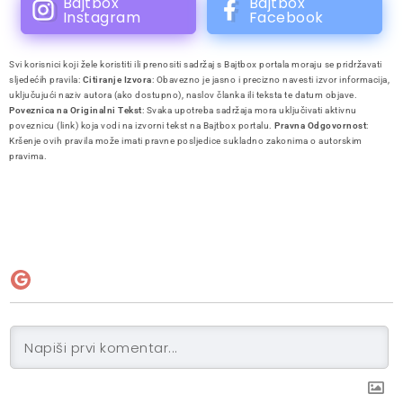
Bajtbox
Bajtbox
Instagram
Facebook
Svi korisnici koji žele koristiti ili prenositi sadržaj s Bajtbox portala moraju se pridržavati
sljedećih pravila:
Citiranje Izvora
: Obavezno je jasno i precizno navesti izvor informacija,
uključujući naziv autora (ako dostupno), naslov članka ili teksta te datum objave.
Poveznica na Originalni Tekst
: Svaka upotreba sadržaja mora uključivati aktivnu
poveznicu (link) koja vodi na izvorni tekst na Bajtbox portalu.
Pravna Odgovornost
:
Kršenje ovih pravila može imati pravne posljedice sukladno zakonima o autorskim
pravima.