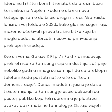
lidera na tržištu i koristi trenutak da proširi bazu
korisnika, no Apple nikada ne ulazi u novu
kategoriju samo da bi bio drugi ili treći. Ako zaista
lansira svoj foldable 2026., kako glasine sugeriraju,
možemo očekivati pravu tržišnu bitku koja bi
mogla dodatno ubrzati masovno prihvaćanje
preklopnih uređaja.
Sve u svemu, Galaxy Z Flip 7 i Fold 7 označavaju
prekretnicu za Samsung i cijelu industriju. Još prije
nekoliko godina mnogi su sumnjali da će preklopni
telefoni ikada postati nešto više od “tech
demonstracije”. Danas, međutim, jasno je da se
tržište mijenja, a Samsung je uspio dokazati da
postoji publika koja želi i spremna je platiti za
ovakav oblik mobilne tehnologije. Ostaje vidjeti