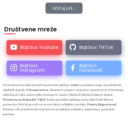
Učitaj još...
Društvene mreže
Bajtbox Youtube
Bajtbox TikTok
Bajtbox
Bajtbox
Instagram
Facebook
Svi korisnici koji žele koristiti ili prenositi sadržaj s Bajtbox portala moraju se pridržavati
sljedećih pravila:
Citiranje Izvora
: Obavezno je jasno i precizno navesti izvor informacija,
uključujući naziv autora (ako dostupno), naslov članka ili teksta te datum objave.
Poveznica na Originalni Tekst
: Svaka upotreba sadržaja mora uključivati aktivnu
poveznicu (link) koja vodi na izvorni tekst na Bajtbox portalu.
Pravna Odgovornost
:
Kršenje ovih pravila može imati pravne posljedice sukladno zakonima o autorskim
pravima.