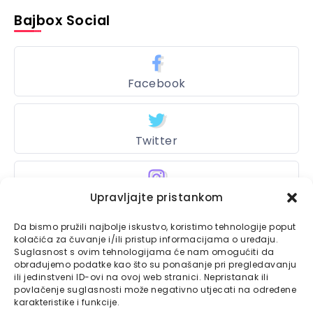
Bajbox Social
Facebook
Twitter
Instagram
Upravljajte pristankom
Da bismo pružili najbolje iskustvo, koristimo tehnologije poput
kolačića za čuvanje i/ili pristup informacijama o uređaju.
Suglasnost s ovim tehnologijama će nam omogućiti da
Bajtbox
obrađujemo podatke kao što su ponašanje pri pregledavanju
ili jedinstveni ID-ovi na ovoj web stranici. Nepristanak ili
Linkovi
Bajtbox koristi
povlačenje suglasnosti može negativno utjecati na određene
karakteristike i funkcije.
Globalhost
hosting