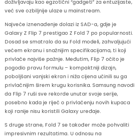
doživljavaju kao egzotični “gadgeti” za entuzijaste,
već sve ozbiljnije ulaze u mainstream.
Najveće iznenađenje dolazi iz SAD-a, gdje je
Galaxy Z Flip 7 prestigao Z Fold 7 po popularnosti.
Dosad se smatralo da su Fold modeli, zahvaljujući
većem ekranu i snažnijim specifikacijama, ti koji
privlače najviše pažnje. Međutim, Flip 7 očito je
pogodio pravu formulu – kompaktniji dizajn,
poboljšani vanjski ekran i niža cijena učinili su ga
privlačnijim širem krugu korisnika. Samsung navodi
da Flip 7 ruši sve rekorde unutar svoje serije,
posebno kada je riječ o privlačenju novih kupaca
koji ranije nisu koristili Galaxy uređaje.
S druge strane, Fold 7 se također može pohvaliti
impresivnim rezultatima. U odnosu na