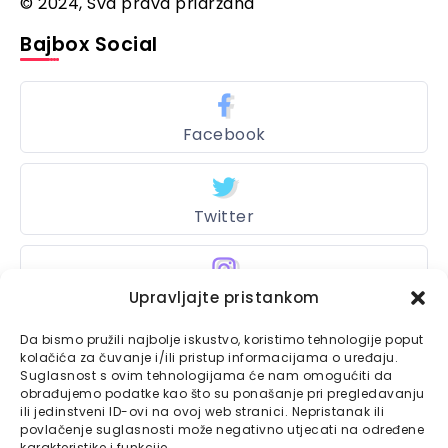
© 2024, Sva prava pridržana
Bajbox Social
Facebook
Twitter
Upravljajte pristankom
Instagram
Da bismo pružili najbolje iskustvo, koristimo tehnologije poput
kolačića za čuvanje i/ili pristup informacijama o uređaju.
Suglasnost s ovim tehnologijama će nam omogućiti da
Bajtbox
obrađujemo podatke kao što su ponašanje pri pregledavanju
ili jedinstveni ID-ovi na ovoj web stranici. Nepristanak ili
Linkovi
povlačenje suglasnosti može negativno utjecati na određene
Bajtbox koristi
karakteristike i funkcije.