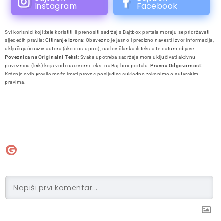
Instagram
Facebook
Svi korisnici koji žele koristiti ili prenositi sadržaj s Bajtbox portala moraju se pridržavati
sljedećih pravila:
Citiranje Izvora
: Obavezno je jasno i precizno navesti izvor informacija,
uključujući naziv autora (ako dostupno), naslov članka ili teksta te datum objave.
Poveznica na Originalni Tekst
: Svaka upotreba sadržaja mora uključivati aktivnu
poveznicu (link) koja vodi na izvorni tekst na Bajtbox portalu.
Pravna Odgovornost
:
Kršenje ovih pravila može imati pravne posljedice sukladno zakonima o autorskim
pravima.