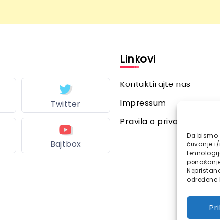
l
Linkovi
Kontaktirajte nas
Impressum
Twitter
Pravila o privatnosti
Da bismo p
Bajtbox
čuvanje i/
tehnologi
ponašanje 
Nepristana
određene k
Pr