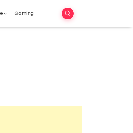
še
Gaming