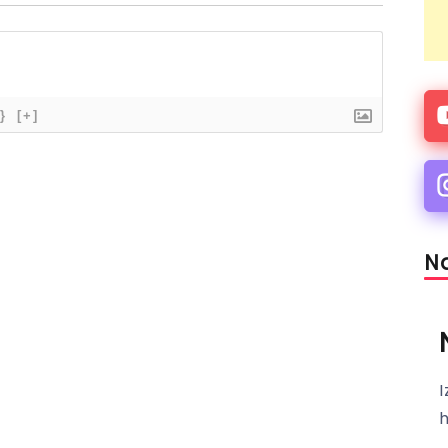
}
[+]
Na
I