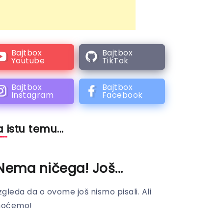
Bajtbox
Bajtbox
Youtube
TikTok
Bajtbox
Bajtbox
Instagram
Facebook
 istu temu...
Nema ničega! Još...
zgleda da o ovome još nismo pisali. Ali
hoćemo!