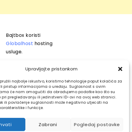
Bajtbox koristi
Globalhost
hosting
usluge.
Upravljajte pristankom
ružili najbolje iskustvo, koristimo tehnologije poput kolačića za
ili pristup informacijama o uređaju. Suglasnost s ovim
jama će nam omogućiti da obrađujemo podatke kao što su
pri pregledavanju ili jedinstveni ID-ovi na ovoj web stranici.
k ili povlačenje suglasnosti može negativno utjecati na
arakteristike i funkcije.
ihvati
Zabrani
Pogledaj postavke