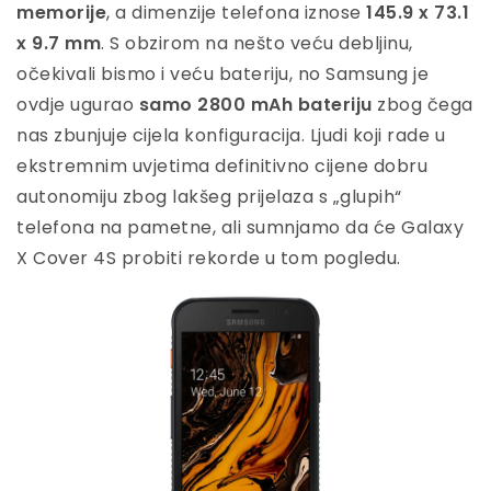
memorije
, a dimenzije telefona iznose
145.9 x 73.1
x 9.7 mm
. S obzirom na nešto veću debljinu,
očekivali bismo i veću bateriju, no Samsung je
ovdje ugurao
samo 2800 mAh bateriju
zbog čega
nas zbunjuje cijela konfiguracija. Ljudi koji rade u
ekstremnim uvjetima definitivno cijene dobru
autonomiju zbog lakšeg prijelaza s „glupih“
telefona na pametne, ali sumnjamo da će Galaxy
X Cover 4S probiti rekorde u tom pogledu.