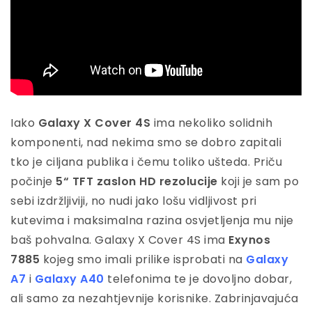
Iako
Galaxy X Cover 4S
ima nekoliko solidnih
komponenti, nad nekima smo se dobro zapitali
tko je ciljana publika i čemu toliko ušteda. Priču
počinje
5“ TFT zaslon HD rezolucije
koji je sam po
sebi izdržljiviji, no nudi jako lošu vidljivost pri
kutevima i maksimalna razina osvjetljenja mu nije
baš pohvalna. Galaxy X Cover 4S ima
Exynos
7885
kojeg smo imali prilike isprobati na
Galaxy
A7
i
Galaxy A40
telefonima te je dovoljno dobar,
ali samo za nezahtjevnije korisnike. Zabrinjavajuća