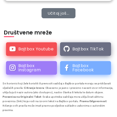
Učitaj još...
Društvene mreže
Bajtbox Youtube
Bajtbox TikTok
Bajtbox
Bajtbox
Instagram
Facebook
Svi korisnici koji žele koristiti ili prenositi sadržaj s Bajtbox portala moraju se pridržavati
sljedećih pravila:
Citiranje Izvora
: Obavezno je jasno i precizno navesti izvor informacija,
uključujući naziv autora (ako dostupno), naslov članka ili teksta te datum objave.
Poveznica na Originalni Tekst
: Svaka upotreba sadržaja mora uključivati aktivnu
poveznicu (link) koja vodi na izvorni tekst na Bajtbox portalu.
Pravna Odgovornost
:
Kršenje ovih pravila može imati pravne posljedice sukladno zakonima o autorskim
pravima.