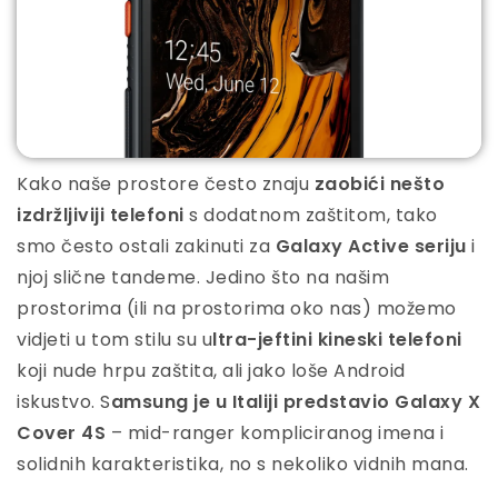
Kako naše prostore često znaju
zaobići nešto
izdržljiviji telefoni
s dodatnom zaštitom, tako
smo često ostali zakinuti za
Galaxy Active seriju
i
njoj slične tandeme. Jedino što na našim
prostorima (ili na prostorima oko nas) možemo
vidjeti u tom stilu su u
ltra-jeftini kineski telefoni
koji nude hrpu zaštita, ali jako loše Android
iskustvo. S
amsung je u Italiji predstavio Galaxy X
Cover 4S
– mid-ranger kompliciranog imena i
solidnih karakteristika, no s nekoliko vidnih mana.