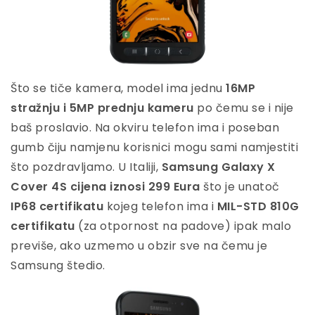
Što se tiče kamera, model ima jednu
16MP
stražnju i 5MP prednju kameru
po čemu se i nije
baš proslavio. Na okviru telefon ima i poseban
gumb čiju namjenu korisnici mogu sami namjestiti
što pozdravljamo. U Italiji,
Samsung Galaxy X
Cover 4S cijena iznosi 299 Eura
što je unatoč
IP68 certifikatu
kojeg telefon ima i
MIL-STD 810G
certifikatu
(za otpornost na padove) ipak malo
previše, ako uzmemo u obzir sve na čemu je
Samsung štedio.