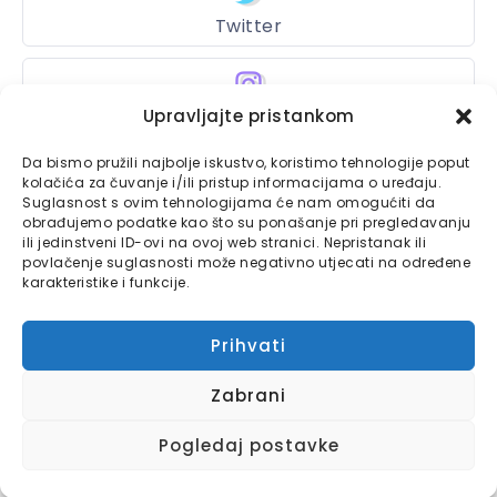
Twitter
Instagram
Upravljajte pristankom
Da bismo pružili najbolje iskustvo, koristimo tehnologije poput
kolačića za čuvanje i/ili pristup informacijama o uređaju.
Suglasnost s ovim tehnologijama će nam omogućiti da
Bajtbox
obrađujemo podatke kao što su ponašanje pri pregledavanju
ili jedinstveni ID-ovi na ovoj web stranici. Nepristanak ili
Linkovi
Bajtbox koristi
povlačenje suglasnosti može negativno utjecati na određene
karakteristike i funkcije.
Globalhost
hosting
Kontaktirajte nas
usluge.
Prihvati
Impressum
Zabrani
Pravila o privatnosti
Pogledaj postavke