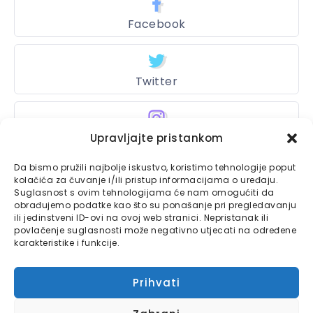
Facebook
Twitter
Instagram
Upravljajte pristankom
Da bismo pružili najbolje iskustvo, koristimo tehnologije poput
kolačića za čuvanje i/ili pristup informacijama o uređaju.
Suglasnost s ovim tehnologijama će nam omogućiti da
Bajtbox
obrađujemo podatke kao što su ponašanje pri pregledavanju
ili jedinstveni ID-ovi na ovoj web stranici. Nepristanak ili
Linkovi
Bajtbox koristi
povlačenje suglasnosti može negativno utjecati na određene
karakteristike i funkcije.
Globalhost
hosting
Kontaktirajte nas
usluge.
Prihvati
Impressum