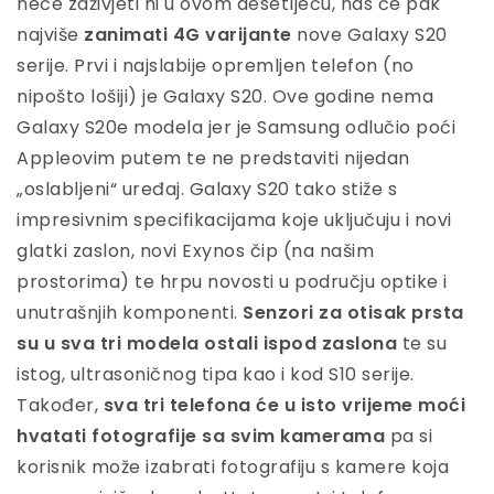
neće zaživjeti ni u ovom desetljeću, nas će pak
najviše
zanimati 4G varijante
nove Galaxy S20
serije. Prvi i najslabije opremljen telefon (no
nipošto lošiji) je Galaxy S20. Ove godine nema
Galaxy S20e modela jer je Samsung odlučio poći
Appleovim putem te ne predstaviti nijedan
„oslabljeni“ uređaj. Galaxy S20 tako stiže s
impresivnim specifikacijama koje uključuju i novi
glatki zaslon, novi Exynos čip (na našim
prostorima) te hrpu novosti u području optike i
unutrašnjih komponenti.
Senzori za otisak prsta
su u sva tri modela ostali ispod zaslona
te su
istog, ultrasoničnog tipa kao i kod S10 serije.
Također,
sva tri telefona će u isto vrijeme moći
hvatati fotografije sa svim kamerama
pa si
korisnik može izabrati fotografiju s kamere koja