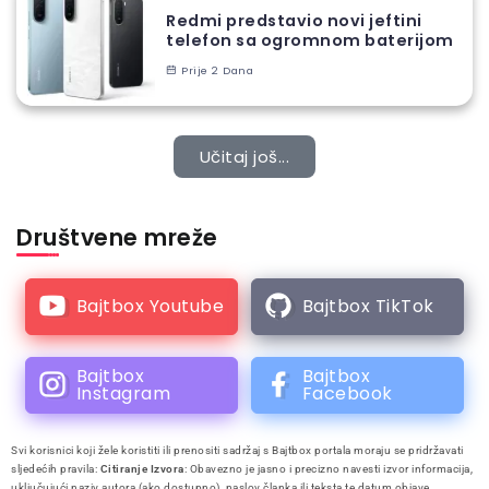
Redmi predstavio novi jeftini
telefon sa ogromnom baterijom
Prije 2 Dana
Učitaj još...
Društvene mreže
Bajtbox Youtube
Bajtbox TikTok
Bajtbox
Bajtbox
Instagram
Facebook
Svi korisnici koji žele koristiti ili prenositi sadržaj s Bajtbox portala moraju se pridržavati
sljedećih pravila:
Citiranje Izvora
: Obavezno je jasno i precizno navesti izvor informacija,
uključujući naziv autora (ako dostupno), naslov članka ili teksta te datum objave.