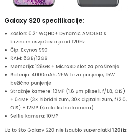
Galaxy S20 specifikacije:
Zaslon: 6.2“ WQHD+ Dynamic AMOLED s
brzinom osvježavanja od 120Hz
Čip: Exynos 990
RAM: 8GB/12GB
Memorija: 128GB + MicroSD slot za proširenje
Baterija: 4000mAh, 25W brzo punjenje, 15W
bežično punjenje
Stražnje kamere: 12MP (1.8 µm pikseli, f/1.8, OIS)
+ 64MP (3X hibridni zum, 30X digitalni zum, f/2.0,
OIS) + 12MP (širokokutna kamera)
Selfie kamera: 10MP
Uz to što Galaxy S20 nije izgubio superglatki
120Hz