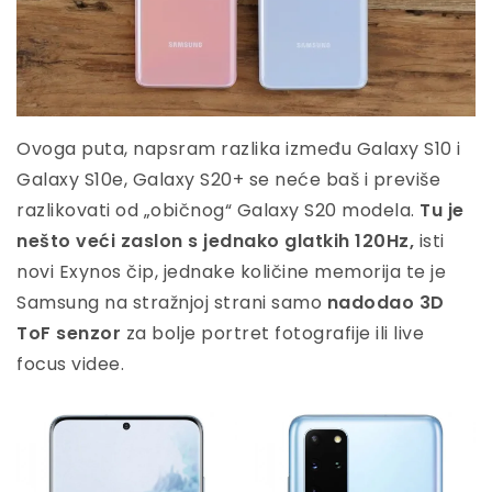
Ovoga puta, napsram razlika između Galaxy S10 i
Galaxy S10e, Galaxy S20+ se neće baš i previše
razlikovati od „običnog“ Galaxy S20 modela.
Tu je
nešto veći zaslon s jednako glatkih 120Hz,
isti
novi Exynos čip, jednake količine memorija te je
Samsung na stražnjoj strani samo
nadodao 3D
ToF senzor
za bolje portret fotografije ili live
focus videe.