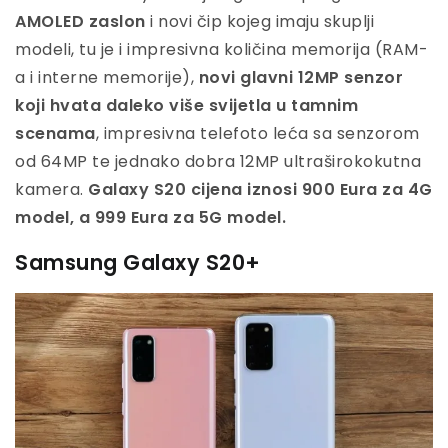
AMOLED zaslon
i novi čip kojeg imaju skuplji
modeli, tu je i impresivna količina memorija (RAM-
a i interne memorije),
novi glavni 12MP senzor
koji hvata daleko više svijetla u tamnim
scenama
, impresivna telefoto leća sa senzorom
od 64MP te jednako dobra 12MP ultraširokokutna
kamera.
Galaxy S20 cijena iznosi 900 Eura za 4G
model, a 999 Eura za 5G model.
Samsung Galaxy S20+