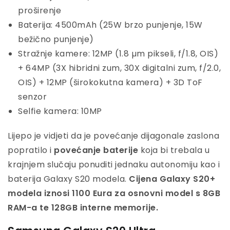
proširenje
Baterija: 4500mAh (25W brzo punjenje, 15W
bežično punjenje)
Stražnje kamere: 12MP (1.8 µm pikseli, f/1.8, OIS)
+ 64MP (3X hibridni zum, 30X digitalni zum, f/2.0,
OIS) + 12MP (širokokutna kamera) + 3D ToF
senzor
Selfie kamera: 10MP
Lijepo je vidjeti da je povećanje dijagonale zaslona
popratilo i
povećanje baterije
koja bi trebala u
krajnjem slučaju ponuditi jednaku autonomiju kao i
baterija Galaxy S20 modela.
Cijena Galaxy S20+
modela iznosi 1100 Eura za osnovni model s 8GB
RAM-a te 128GB interne memorije.