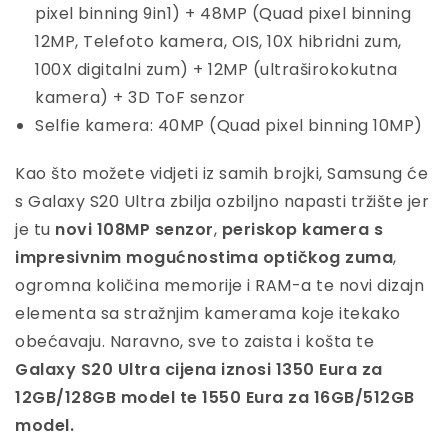
pixel binning 9in1) + 48MP (Quad pixel binning
12MP, Telefoto kamera, OIS, 10X hibridni zum,
100X digitalni zum) + 12MP (ultraširokokutna
kamera) + 3D ToF senzor
Selfie kamera: 40MP (Quad pixel binning 10MP)
Kao što možete vidjeti iz samih brojki, Samsung će
s Galaxy S20 Ultra zbilja ozbiljno napasti tržište jer
je tu
novi 108MP senzor
,
periskop kamera s
impresivnim mogućnostima optičkog zuma
,
ogromna količina memorije i RAM-a te novi dizajn
elementa sa stražnjim kamerama koje itekako
obećavaju. Naravno, sve to zaista i košta te
Galaxy S20 Ultra cijena iznosi 1350 Eura za
12GB/128GB model te 1550 Eura za 16GB/512GB
model.