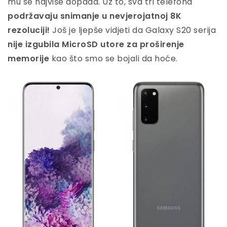
mu se najviše dopada. Uz to, sva tri telefona
podržavaju snimanje u nevjerojatnoj 8K
rezoluciji!
Još je ljepše vidjeti da Galaxy S20 serija
nije izgubila MicroSD utore za proširenje
memorije
kao što smo se bojali da hoće.