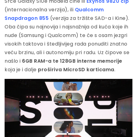
Srce Galaxy S10e modela čine ili
Exynos 9820 čip
(internacionalna verzija), ili
Qualcomm
Snapdragon 855
(verzija za tržište SAD-a i Kine).
Oba čipa su najnovija i najsnažnija od kuća koje ih
nude (Samsung i Qualcomm) te će s osam jezgri
visokih taktova i štedljivijeg rada ponuditi znatno
veću brzinu, ali i autonomiju pri radu. Uz čipove se
našlo i
6GB RAM-a te 128GB interne memorije
koja je i dalje
proširiva MicroSD karticama
.