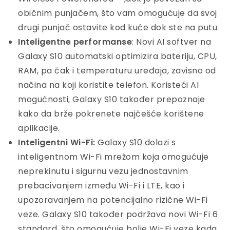
običnim punjačem, što vam omogućuje da svoj
drugi punjač ostavite kod kuće dok ste na putu.
Inteligentne performanse
: Novi AI softver na
Galaxy S10 automatski optimizira bateriju, CPU,
RAM, pa čak i temperaturu uređaja, zavisno od
načina na koji koristite telefon. Koristeći Al
mogućnosti, Galaxy S10 također prepoznaje
kako da brže pokrenete najčešće korištene
aplikacije.
Inteligentni Wi-Fi:
Galaxy S10 dolazi s
inteligentnom Wi-Fi mrežom koja omogućuje
neprekinutu i sigurnu vezu jednostavnim
prebacivanjem između Wi-Fi i LTE, kao i
upozoravanjem na potencijalno rizične Wi-Fi
veze. Galaxy S10 također podržava novi Wi-Fi 6
standard, što omogućuje bolje Wi-Fi veze kada