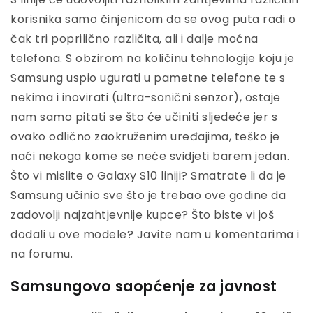
korisnika samo činjenicom da se ovog puta radi o
čak tri poprilično različita, ali i dalje moćna
telefona. S obzirom na količinu tehnologije koju je
Samsung uspio ugurati u pametne telefone te s
nekima i inovirati (ultra-sonični senzor), ostaje
nam samo pitati se što će učiniti sljedeće jer s
ovako odlično zaokruženim uređajima, teško je
naći nekoga kome se neće svidjeti barem jedan.
Što vi mislite o Galaxy S10 liniji? Smatrate li da je
Samsung učinio sve što je trebao ove godine da
zadovolji najzahtjevnije kupce? Što biste vi još
dodali u ove modele? Javite nam u komentarima i
na forumu.
Samsungovo saopćenje za javnost