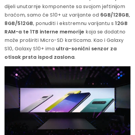
dijeli unutarnje komponente sa svojom jeftinijom
braćom, samo će S10+ uz varijante od
6GB/128GB,
8GB/512GB
, ponuditi i ekstremnu varijantu s
12GB
RAM-a te 1TB interne memorije
koja se dodatno
može proširiti Micro-SD karticama. Kao i Galaxy
S10, Galaxy S10+ ima
ultra-sonični senzor za
otisak prsta ispod zaslona
.