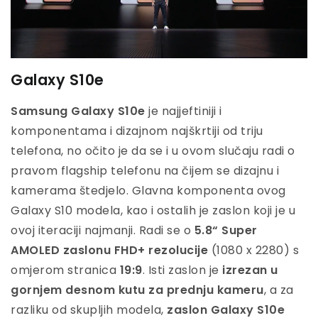
Galaxy S10e
Samsung Galaxy S10e
je najjeftiniji i
komponentama i dizajnom najškrtiji od triju
telefona, no očito je da se i u ovom slučaju radi o
pravom flagship telefonu na čijem se dizajnu i
kamerama štedjelo. Glavna komponenta ovog
Galaxy S10 modela, kao i ostalih je zaslon koji je u
ovoj iteraciji najmanji. Radi se o
5.8“ Super
AMOLED zaslonu FHD+ rezolucije
(1080 x 2280) s
omjerom stranica
19:9
. Isti zaslon je
izrezan u
gornjem desnom kutu za prednju kameru
, a za
razliku od skupljih modela,
zaslon Galaxy S10e