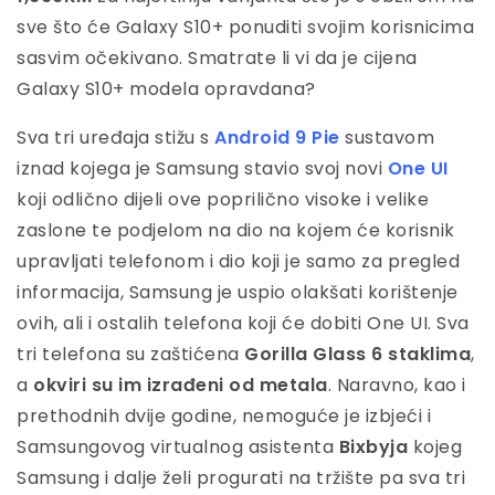
sve što će Galaxy S10+ ponuditi svojim korisnicima
sasvim očekivano. Smatrate li vi da je cijena
Galaxy S10+ modela opravdana?
Sva tri uređaja stižu s
Android 9 Pie
sustavom
iznad kojega je Samsung stavio svoj novi
One UI
koji odlično dijeli ove poprilično visoke i velike
zaslone te podjelom na dio na kojem će korisnik
upravljati telefonom i dio koji je samo za pregled
informacija, Samsung je uspio olakšati korištenje
ovih, ali i ostalih telefona koji će dobiti One UI. Sva
tri telefona su zaštićena
Gorilla Glass 6 staklima
,
a
okviri su im izrađeni od metala
. Naravno, kao i
prethodnih dvije godine, nemoguće je izbjeći i
Samsungovog virtualnog asistenta
Bixbyja
kojeg
Samsung i dalje želi progurati na tržište pa sva tri