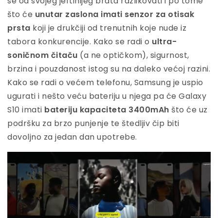
se od svojeg jeftinijeg brata razlikovati i po tome
što će
unutar zaslona imati senzor za otisak
prsta
koji je drukčiji od trenutnih koje nude iz
tabora konkurencije. Kako se radi o
ultra-
soničnom čitaču
(a ne optičkom), sigurnost,
brzina i pouzdanost istog su na daleko većoj razini.
Kako se radi o većem telefonu, Samsung je uspio
ugurati i nešto veću bateriju u njega pa će Galaxy
S10 imati
bateriju kapaciteta 3400mAh
što će uz
podršku za brzo punjenje te štedljiv čip biti
dovoljno za jedan dan upotrebe.