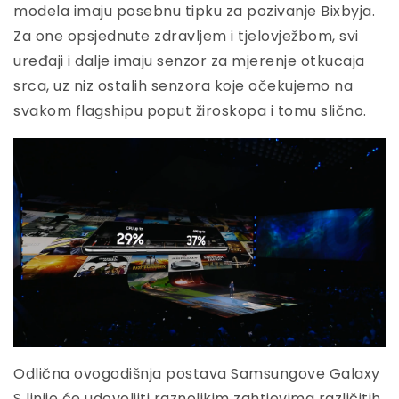
modela imaju posebnu tipku za pozivanje Bixbyja.
Za one opsjednute zdravljem i tjelovježbom, svi
uređaji i dalje imaju senzor za mjerenje otkucaja
srca, uz niz ostalih senzora koje očekujemo na
svakom flagshipu poput žiroskopa i tomu slično.
Odlična ovogodišnja postava Samsungove Galaxy
S linije će udovoljiti raznolikim zahtjevima različitih