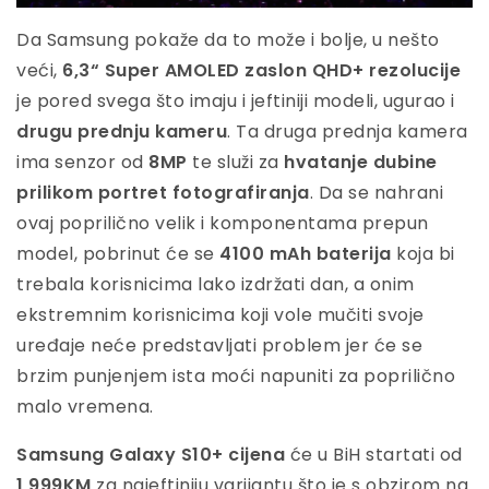
Da Samsung pokaže da to može i bolje, u nešto
veći,
6,3“ Super AMOLED zaslon QHD+ rezolucije
je pored svega što imaju i jeftiniji modeli, ugurao i
drugu prednju kameru
. Ta druga prednja kamera
ima senzor od
8MP
te služi za
hvatanje dubine
prilikom portret fotografiranja
. Da se nahrani
ovaj poprilično velik i komponentama prepun
model, pobrinut će se
4100 mAh baterija
koja bi
trebala korisnicima lako izdržati dan, a onim
ekstremnim korisnicima koji vole mučiti svoje
uređaje neće predstavljati problem jer će se
brzim punjenjem ista moći napuniti za poprilično
malo vremena.
Samsung Galaxy S10+ cijena
će u BiH startati od
1,999KM
za najeftiniju varijantu što je s obzirom na