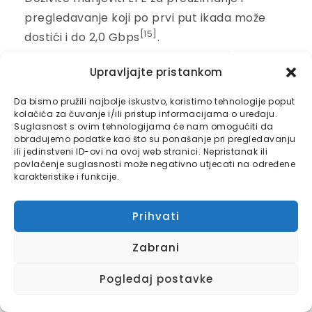
pregledavanje koji po prvi put ikada može
[15]
dostići i do 2,0 Gbps
.
Igre:
Projektovan za najbolje moguće iskustvo
Upravljajte pristankom
igranja, Galaxy S10 je izgrađen sa softverom za
optimizaciju performansi igara na bazi AI
Da bismo pružili najbolje iskustvo, koristimo tehnologije poput
uređajai vrhunskim hardverom, uključujući
kolačića za čuvanje i/ili pristup informacijama o uređaju.
Suglasnost s ovim tehnologijama će nam omogućiti da
Dolby Atmos za igranje i sistem hlađenja.
obrađujemo podatke kao što su ponašanje pri pregledavanju
ili jedinstveni ID-ovi na ovoj web stranici. Nepristanak ili
Galaxy S10 je također prvi mobilni uređaj koji je
povlačenje suglasnosti može negativno utjecati na određene
optimiziran za igre stvorene na Unity platformi.
karakteristike i funkcije.
Sigurnost:
Galaxy S10 je izgrađen s obrambenim
sustavom Samsung Knox, kao i sigurnim
Prihvati
prostorom za pohranu potpomognutom
Zabrani
hardverom.
3
Pogledaj postavke
Dostupnost Galaxy S10 i prethodno naručivanje