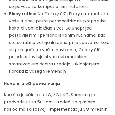
se poveže sa kompatibilnim ruterom.
Bixby rutine:
Na Galaxy S10, Bixby automatizira
vaše rutine i pruža personalizirane preporuke
kako bi vam olakšao život. Sa unaprijed
postavljenim i personaliziranim rutinama, kao
što su rutine vožnje ili rutine prije spavanja, koje
su prilagođene vašim navikama, Galaxy S10
pojednostavljuje stvari automatskim
smanjivanjem dodira uređaja i uklanjanjem
koraka iz vašeg vremena
[9]
.
Nova era 5G povezivanja
Kao što je učinio sa 2G, 3G i 4G, Samsung je
predvodnik i sa 5G-om – radeći sa glavnim
nosiocima za razvoj i implementaciju 5G mrežnih