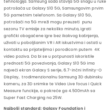
tehnologija. Samsung sada stavlja 5G snagu u ruke
potrošača uz Galaxy S10 5G, Samsungovim prvim
5G pametnim telefonom. Sa Galaxy S10 5G,
potrošači na 5G mreži mogu preuzeti punu
sezonu TV emisije za nekoliko minuta, igrati
grafički obogaćene igre bez ikakvog kašnjenja,
uživati u poboljšanim VR i AR iskustvima i ostati u
kontaktu sa prijateljima i porodicom putem 4K
video poziva. Da bi se u potpunosti iskoristile
prednosti 5G povezivanja, Galaxy S10 5G ima
najveći ekran Galaxy S serije, 6.7-inčni Infinity-O
Display, trodimenzionalnu Samsung 3D dubinsku
kameru, za 3D snimke te Video Live focus i Quick
Measure funckije, a pokreće ga 4.500mAh sa
Super Fast Charging na 25W.
Najbolji standard: Galaxy Foundation i