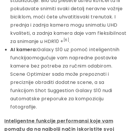
stabilizacije. Bilo da plešete usred koncerta ili
pokušavate snimiti svaki detalj neravne vožnje
biciklom, moći ćete uhvatitisvaki trenutak. I
prednja i zadnja kamera mogu snimatiu UHD
kvaliteti, a zadnja kamera daje vam fleksibilnost
[6]
za snimanje u HDR10 +
.
AI kamera:
Galaxy S10 uz pomoć inteligentnih
funckijaomogućuje vam napredne postavke
kamere bez potrebe za ručnim odabirom.
Scene Optimizer sada može prepoznati i
preciznije obraditi dodatne scene, a sa
funkcijom Shot Suggestion Galaxy S10 nudi
automatske preporuke za kompoziciju
fotografije.
Inteligentne funkcije performansi koje vam
pomažu da na najbolji način iskoristite svoj