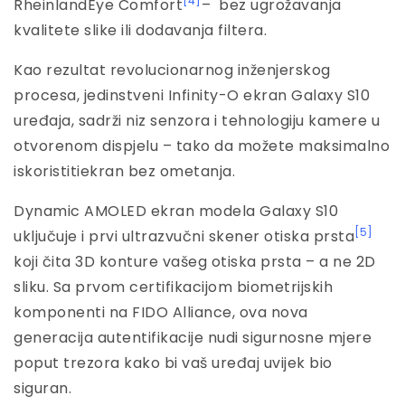
[4]
RheinlandEye Comfort
– bez ugrožavanja
kvalitete slike ili dodavanja filtera.
Kao rezultat revolucionarnog inženjerskog
procesa, jedinstveni Infinity-O ekran Galaxy S10
uređaja, sadrži niz senzora i tehnologiju kamere u
otvorenom dispjelu – tako da možete maksimalno
iskoristitiekran bez ometanja.
Dynamic AMOLED ekran modela Galaxy S10
[5]
uključuje i prvi ultrazvučni skener otiska prsta
koji čita 3D konture vašeg otiska prsta – a ne 2D
sliku. Sa prvom certifikacijom biometrijskih
komponenti na FIDO Alliance, ova nova
generacija autentifikacije nudi sigurnosne mjere
poput trezora kako bi vaš uređaj uvijek bio
siguran.