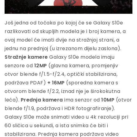
Još jedna od točaka po kojoj će se Galaxy S10e
razlikovati od skupljih modela je i broj kamera, a
ovaj model će imati dvije na stražnjoj strani, a
jednu na prednjoj (u izrezanom dijelu zaslona).
Stražnje kamere
Galaxy S10e modela imaju
senzore od
12MP
(glavna kamera, promjenjiv
otvor blende f/1.5-f/2.4, optički stabilizirana,
podržava PDAF)
+ 16MP
(sporedna kamera s
otvorom blende f/2.2, iznad nje je širokokutna
leća).
Prednja kamera
ima senzor od
10MP
(otvor
blende f/1.9, podržava i HDR fotografiranje).
Galaxy S10e može snimati video u 4k rezoluciji pri
60 sličica u sekundi, a ista snimka će biti i
stabilizirana. Prednja kamera podržava video