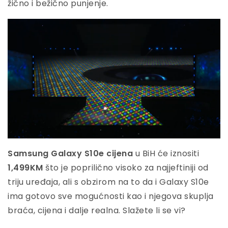
žično i bežično punjenje.
Samsung Galaxy S10e cijena
u BiH će iznositi
1,499KM
što je poprilično visoko za najjeftiniji od
triju uređaja, ali s obzirom na to da i Galaxy S10e
ima gotovo sve mogućnosti kao i njegova skuplja
braća, cijena i dalje realna. Slažete li se vi?