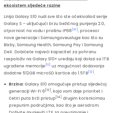
ekosistem sljedeće razine
Linija Galaxy S10 nudi sve što ste očekivaliod serije
Galaxy S – uključujući brzu bežičnog punjenja 2.0,
[10]
otpornost na vodu i prašinu IP68
, procesor
nove generacije i Samsungoveusluge kao što su
Bixby, Samsung Health, Samsung Pay i Samsung
DeX. Dobićete najveći kapacitet za pohranu
raspoloživ na Galaxy S10+ uređaju koji dolazi sa 1TB
[11]
ugrađene memorije
uz mogućnost dodavanja
[12]
dodatne 512GB microSD kartice do 1.5TB
.
Brzina:
Galaxy S10 omogućuje pristup sljedećoj
[13]
generaciji Wi-Fi 6
, koja vam daje prioritet i
[14]
četiri puta brži pristup
drugim korisnicimau
prepunim područjima, kao što je aerodrom.
Doživite munjeviti LTE za preuzimanje i