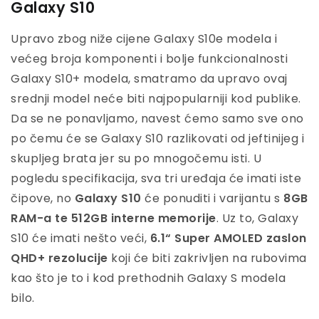
Galaxy S10
Upravo zbog niže cijene Galaxy S10e modela i
većeg broja komponenti i bolje funkcionalnosti
Galaxy S10+ modela, smatramo da upravo ovaj
srednji model neće biti najpopularniji kod publike.
Da se ne ponavljamo, navest ćemo samo sve ono
po čemu će se Galaxy S10 razlikovati od jeftinijeg i
skupljeg brata jer su po mnogočemu isti. U
pogledu specifikacija, sva tri uređaja će imati iste
čipove, no
Galaxy S10
će ponuditi i varijantu s
8GB
RAM-a te 512GB interne memorije
. Uz to, Galaxy
S10 će imati nešto veći,
6.1“ Super AMOLED zaslon
QHD+ rezolucije
koji će biti zakrivljen na rubovima
kao što je to i kod prethodnih Galaxy S modela
bilo.