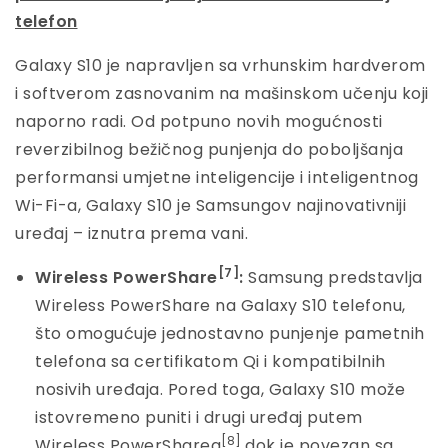
telefon
Galaxy S10 je napravljen sa vrhunskim hardverom
i softverom zasnovanim na mašinskom učenju koji
naporno radi. Od potpuno novih mogućnosti
reverzibilnog bežičnog punjenja do poboljšanja
performansi umjetne inteligencije i inteligentnog
Wi-Fi-a, Galaxy S10 je Samsungov najinovativniji
uređaj – iznutra prema vani.
[7]
Wireless PowerShare
:
Samsung predstavlja
Wireless PowerShare na Galaxy S10 telefonu,
što omogućuje jednostavno punjenje pametnih
telefona sa certifikatom Qi i kompatibilnih
nosivih uređaja. Pored toga, Galaxy S10 može
istovremeno puniti i drugi uređaj putem
[8]
Wireless PowerSharea
,dok je povezan sa