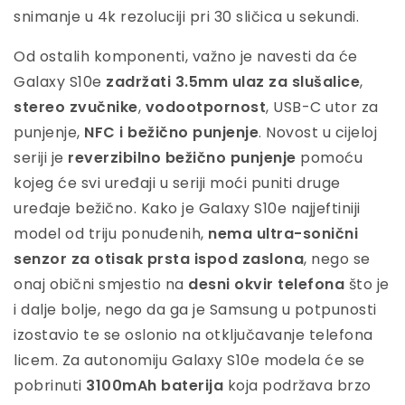
snimanje u 4k rezoluciji pri 30 sličica u sekundi.
Od ostalih komponenti, važno je navesti da će
Galaxy S10e
zadržati 3.5mm ulaz za slušalice
,
stereo zvučnike
,
vodootpornost
, USB-C utor za
punjenje,
NFC i bežično punjenje
. Novost u cijeloj
seriji je
reverzibilno bežično punjenje
pomoću
kojeg će svi uređaji u seriji moći puniti druge
uređaje bežično. Kako je Galaxy S10e najjeftiniji
model od triju ponuđenih,
nema ultra-sonični
senzor za otisak prsta ispod zaslona
, nego se
onaj obični smjestio na
desni okvir telefona
što je
i dalje bolje, nego da ga je Samsung u potpunosti
izostavio te se oslonio na otključavanje telefona
licem. Za autonomiju Galaxy S10e modela će se
pobrinuti
3100mAh baterija
koja podržava brzo