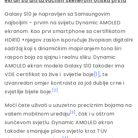
ekran sa ultrazvučnim skenerom otiska prsta
Galaxy S10 je napravljen sa Samsungovim
najboljim – prvim na svijetu Dynamic AMOLED
ekranom. Kao prvi smartphone sa certifikatom
HDR10 +njegov zaslon isporučuje živopisan digitalni
sadržaj koji s dinamičkim mapiranjem tona širi
raspon boja za sjajnu i realnu sliku. Dynamic
AMOLED ekran modela Galaxy S10 također ima
VDE certifikat za žive i svijetle boje
[1]
, te
izvanredan omjer kontrasta za još dublje crne i
[2]
svjetlije bijele boje.
.
Moći ćete uživati u uzuzetno preciznim bojama na
[3]
vašem mobilnom uređaju
, čak i u oštrom
sunčevom svjetlu. Dynamic AMOLED ekran
također smanjuje plavo svjetlo kroz TÜV