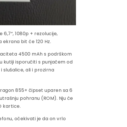
6,7”, 1080p + rezolucije,
 ekrana bit će 120 Hz.
apaciteta 4500 mAh s podrškom
 kutiji isporučiti s punjačem od
slušalice, ali i prozirna
ragon 855+ čipset uparen sa 6
utrašnju pohranu (ROM). Nju će
D kartice.
onu, očekivati je da on vrlo