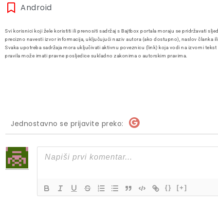
Android
Svi korisnici koji žele koristiti ili prenositi sadržaj s Bajtbox portala moraju se pridržavati slje
precizno navesti izvor informacija, uključujući naziv autora (ako dostupno), naslov članka il
Svaka upotreba sadržaja mora uključivati aktivnu poveznicu (link) koja vodi na izvorni tekst
pravila može imati pravne posljedice sukladno zakonima o autorskim pravima.
Jednostavno se prijavite preko:
{}
[+]