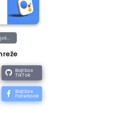
još...
mreže
Bajtbox
TikTok
Bajtbox
Facebook