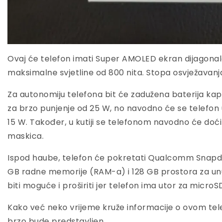
Ovaj će telefon imati Super AMOLED ekran dijagonale 
maksimalne svjetline od 800 nita. Stopa osvježavanja
Za autonomiju telefona bit će zadužena baterija k
za brzo punjenje od 25 W, no navodno će se telefon u
15 W. Također, u kutiji se telefonom navodno će doći i 
maskica.
Ispod haube, telefon će pokretati Qualcomm Snapd
GB radne memorije (RAM-a) i 128 GB prostora za un
biti moguće i proširiti jer telefon ima utor za microS
Kako već neko vrijeme kruže informacije o ovom telef
brzo bude predstavljen.