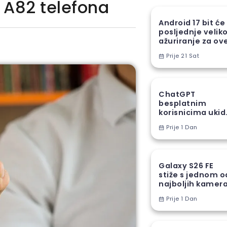
A82 telefona
Android 17 bit će
posljednje velik
ažuriranje za ov
Samsung uređaj
Prije 21 Sat
ChatGPT
besplatnim
korisnicima ukid
jedno od najveć
Prije 1 Dan
ograničenja
Galaxy S26 FE
stiže s jednom o
najboljih kamer
funkcija iz S26
Prije 1 Dan
serije