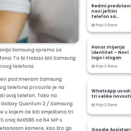
Redmi predstav
novi jeftini
telefon sa
ogromnom
Prije 2 Dana
baterijom
Honor mijenja
anija Samsung sprema za
identitet – Novi
fona. To bi trebao biti Samsung
logo i slogan
 ovog telefona.
Prije 2 Dana
vljen pod imenom Samsung
g telefona procurilo je na
WhatsApp uvodi
ati ovaj telefon. Tako na
tri velike novost
 Galaxy Quantum 2 / Samsung
Prije 2 Dana
e u kojem će biti smještena tri
iti onaj IMX686 od 64 MP s
mehanizam kamere, kao što ga
Google Assistan