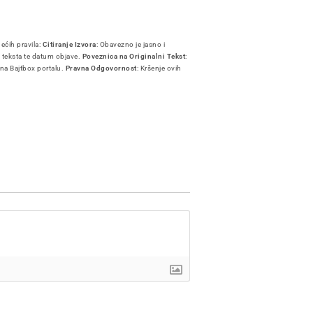
dećih pravila:
Citiranje Izvora
: Obavezno je jasno i
i teksta te datum objave.
Poveznica na Originalni Tekst
:
 na Bajtbox portalu.
Pravna Odgovornost
: Kršenje ovih