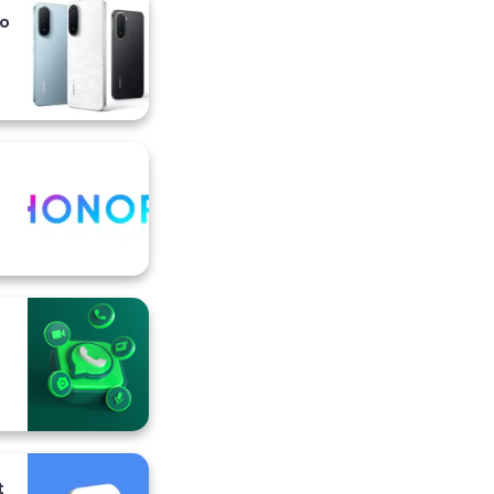
io
i
t