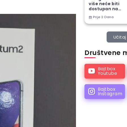
više neće biti
dostupan na
Android
Prije 2 Dana
telefonima
Učitaj 
Društvene 
Bajtbox
Youtube
Bajtbox
Instagram