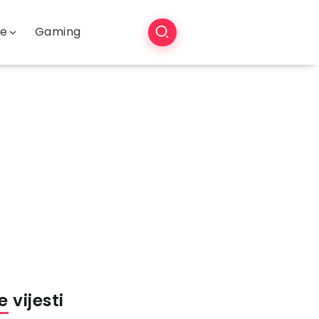
še
Gaming
 vijesti