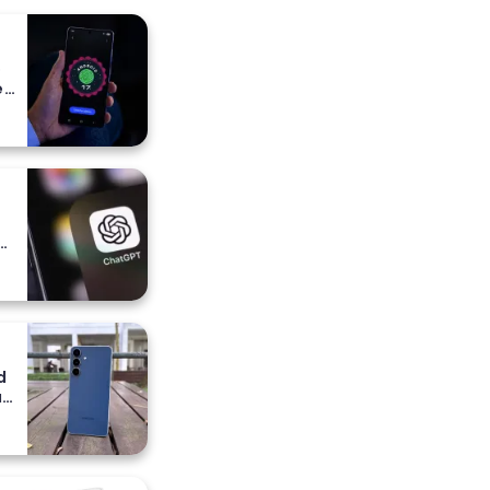
o
e
e
a
ih
d
a