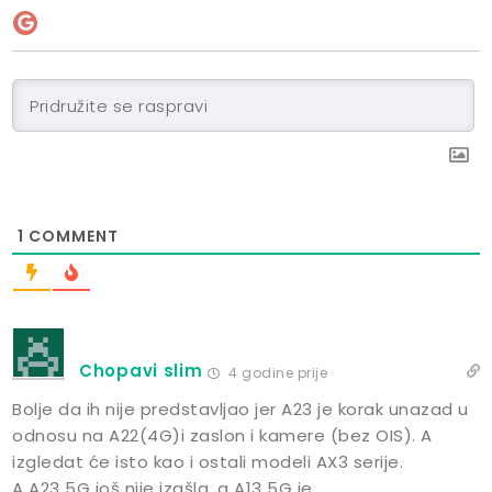
1
COMMENT
Chopavi slim
4 godine prije
Bolje da ih nije predstavljao jer A23 je korak unazad u
odnosu na A22(4G)i zaslon i kamere (bez OIS). A
izgledat će isto kao i ostali modeli AX3 serije.
A A23 5G još nije izašla, a A13 5G je.