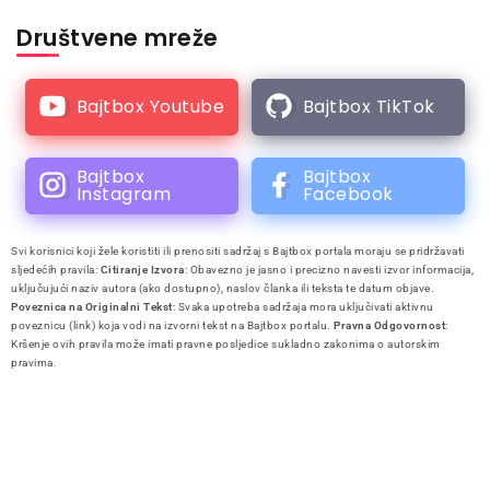
Društvene mreže
Bajtbox Youtube
Bajtbox TikTok
Bajtbox
Bajtbox
Instagram
Facebook
Svi korisnici koji žele koristiti ili prenositi sadržaj s Bajtbox portala moraju se pridržavati
sljedećih pravila:
Citiranje Izvora
: Obavezno je jasno i precizno navesti izvor informacija,
uključujući naziv autora (ako dostupno), naslov članka ili teksta te datum objave.
Poveznica na Originalni Tekst
: Svaka upotreba sadržaja mora uključivati aktivnu
poveznicu (link) koja vodi na izvorni tekst na Bajtbox portalu.
Pravna Odgovornost
:
Kršenje ovih pravila može imati pravne posljedice sukladno zakonima o autorskim
pravima.