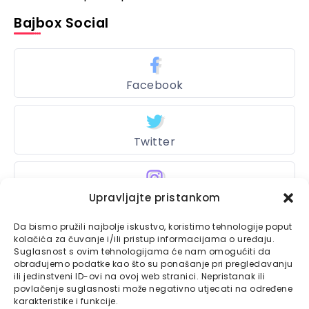
Bajbox Social
Facebook
Twitter
Instagram
Upravljajte pristankom
Da bismo pružili najbolje iskustvo, koristimo tehnologije poput
kolačića za čuvanje i/ili pristup informacijama o uređaju.
Suglasnost s ovim tehnologijama će nam omogućiti da
Bajtbox
obrađujemo podatke kao što su ponašanje pri pregledavanju
ili jedinstveni ID-ovi na ovoj web stranici. Nepristanak ili
Linkovi
Bajtbox koristi
povlačenje suglasnosti može negativno utjecati na određene
karakteristike i funkcije.