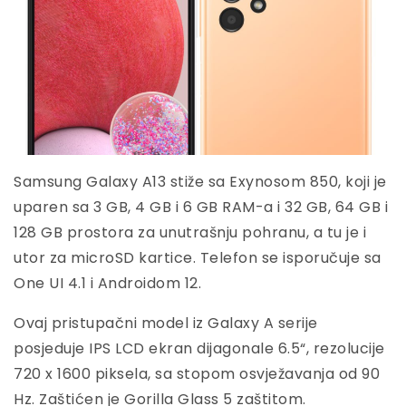
Samsung Galaxy A13 stiže sa Exynosom 850, koji je
uparen sa 3 GB, 4 GB i 6 GB RAM-a i 32 GB, 64 GB i
128 GB prostora za unutrašnju pohranu, a tu je i
utor za microSD kartice. Telefon se isporučuje sa
One UI 4.1 i Androidom 12.
Ovaj pristupačni model iz Galaxy A serije
posjeduje IPS LCD ekran dijagonale 6.5“, rezolucije
720 x 1600 piksela, sa stopom osvježavanja od 90
Hz. Zaštićen je Gorilla Glass 5 zaštitom.