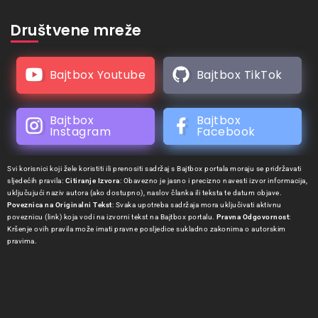
Društvene mreže
Bajtbox Youtube
Bajtbox TikTok
Bajtbox
Bajtbox
Instagram
Facebook
Svi korisnici koji žele koristiti ili prenositi sadržaj s Bajtbox portala moraju se pridržavati
sljedećih pravila:
Citiranje Izvora
: Obavezno je jasno i precizno navesti izvor informacija,
uključujući naziv autora (ako dostupno), naslov članka ili teksta te datum objave.
Poveznica na Originalni Tekst
: Svaka upotreba sadržaja mora uključivati aktivnu
poveznicu (link) koja vodi na izvorni tekst na Bajtbox portalu.
Pravna Odgovornost
:
Kršenje ovih pravila može imati pravne posljedice sukladno zakonima o autorskim
pravima.