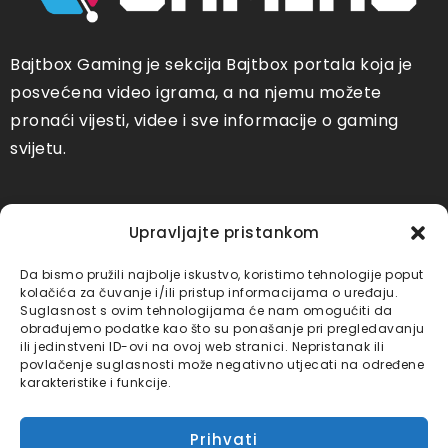
Bajtbox Gaming je sekcija Bajtbox portala koja je
posvećena video igrama, a na njemu možete
pronaći vijesti, videe i sve informacije o gaming
svijetu.
Društvene mreže
Upravljajte pristankom
Bajtbox Youtube
Bajtbox TikTok
Da bismo pružili najbolje iskustvo, koristimo tehnologije poput
kolačića za čuvanje i/ili pristup informacijama o uređaju.
Suglasnost s ovim tehnologijama će nam omogućiti da
obrađujemo podatke kao što su ponašanje pri pregledavanju
Bajtbox
Bajtbox
ili jedinstveni ID-ovi na ovoj web stranici. Nepristanak ili
Instagram
Facebook
povlačenje suglasnosti može negativno utjecati na određene
karakteristike i funkcije.
Linkovi
Prihvati