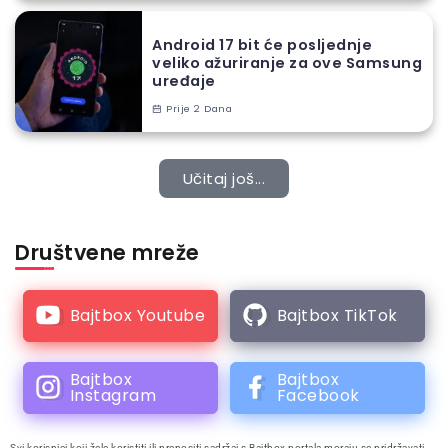
Android 17 bit će posljednje
veliko ažuriranje za ove Samsung
uređaje
Prije 2 Dana
Učitaj još...
Društvene mreže
Bajtbox Youtube
Bajtbox TikTok
Bajtbox
Bajtbox
Instagram
Facebook
Svi korisnici koji žele koristiti ili prenositi sadržaj s Bajtbox portala moraju se pridržavati