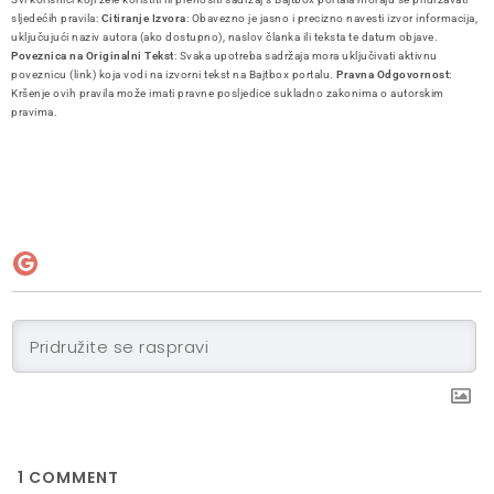
sljedećih pravila:
Citiranje Izvora
: Obavezno je jasno i precizno navesti izvor informacija,
uključujući naziv autora (ako dostupno), naslov članka ili teksta te datum objave.
Poveznica na Originalni Tekst
: Svaka upotreba sadržaja mora uključivati aktivnu
poveznicu (link) koja vodi na izvorni tekst na Bajtbox portalu.
Pravna Odgovornost
:
Kršenje ovih pravila može imati pravne posljedice sukladno zakonima o autorskim
pravima.
1
COMMENT