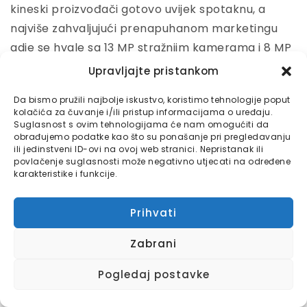
kineski proizvođači gotovo uvijek spotaknu, a
najviše zahvaljujući prenapuhanom marketingu
gdje se hvale sa 13 MP stražnjim kamerama i 8 MP
prednjim kamerama koje su daleko lošije nego što
Upravljajte pristankom
to brojke sugeriraju. Kada smo vidjeli da Takee 1
Da bismo pružili najbolje iskustvo, koristimo tehnologije poput
koristi 13 MP senzor za stražnju kameru moramo
kolačića za čuvanje i/ili pristup informacijama o uređaju.
priznati da smo očekivali sličnu priču, ali srećom
Suglasnost s ovim tehnologijama će nam omogućiti da
obrađujemo podatke kao što su ponašanje pri pregledavanju
dobili smo sasvim solidnu kameru za ovaj cjenovni
ili jedinstveni ID-ovi na ovoj web stranici. Nepristanak ili
rang. Daleko je ovo od Samsungovih ili Sony-evih
povlačenje suglasnosti može negativno utjecati na određene
karakteristike i funkcije.
telefona višeg-srednjeg ili višeg ranga,ali se bez
problema može mjeriti sa prosječnim telefonom
Prihvati
srednjeg ranga, i u skladu s time imajte očekivanja.
Zabrani
Fotografije po dnevnom svjetlu ispadaju vrlo
dobre. Boje su uravnotežene i djeluju prirodno iako
Pogledaj postavke
ih nekada zna pokvariti povremena tendencija