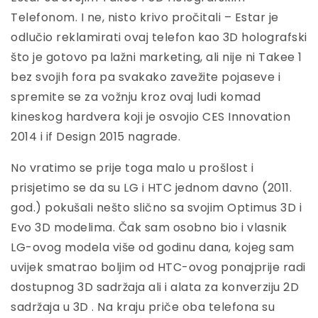
Telefonom. I ne, nisto krivo pročitali – Estar je
odlučio reklamirati ovaj telefon kao 3D holografski
što je gotovo pa lažni marketing, ali nije ni Takee 1
bez svojih fora pa svakako zavežite pojaseve i
spremite se za vožnju kroz ovaj ludi komad
kineskog hardvera koji je osvojio CES Innovation
2014 i if Design 2015 nagrade.
No vratimo se prije toga malo u prošlost i
prisjetimo se da su LG i HTC jednom davno (2011.
god.) pokušali nešto slično sa svojim Optimus 3D i
Evo 3D modelima. Čak sam osobno bio i vlasnik
LG-ovog modela više od godinu dana, kojeg sam
uvijek smatrao boljim od HTC-ovog ponajprije radi
dostupnog 3D sadržaja ali i alata za konverziju 2D
sadržaja u 3D . Na kraju priče oba telefona su