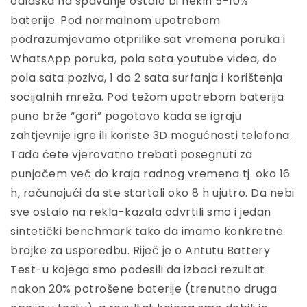
odlaska na spavanje ostalo bi nekih 5-10%
baterije. Pod normalnom upotrebom
podrazumjevamo otprilike sat vremena poruka i
WhatsApp poruka, pola sata youtube videa, do
pola sata poziva, 1 do 2 sata surfanja i korištenja
socijalnih mreža. Pod težom upotrebom baterija
puno brže “gori” pogotovo kada se igraju
zahtjevnije igre ili koriste 3D mogućnosti telefona.
Tada ćete vjerovatno trebati posegnuti za
punjačem već do kraja radnog vremena tj. oko 16
h, računajući da ste startali oko 8 h ujutro. Da nebi
sve ostalo na rekla-kazala odvrtili smo i jedan
sintetički benchmark tako da imamo konkretne
brojke za usporedbu. Riječ je o Antutu Battery
Test-u kojega smo podesili da izbaci rezultat
nakon 20% potrošene baterije (trenutno druga