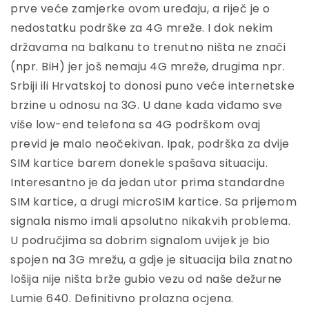
prve veće zamjerke ovom uređaju, a riječ je o
nedostatku podrške za 4G mreže. I dok nekim
državama na balkanu to trenutno ništa ne znači
(npr. BiH) jer još nemaju 4G mreže, drugima npr.
Srbiji ili Hrvatskoj to donosi puno veće internetske
brzine u odnosu na 3G. U dane kada viđamo sve
više low-end telefona sa 4G podrškom ovaj
previd je malo neočekivan. Ipak, podrška za dvije
SIM kartice barem donekle spašava situaciju.
Interesantno je da jedan utor prima standardne
SIM kartice, a drugi microSIM kartice. Sa prijemom
signala nismo imali apsolutno nikakvih problema.
U područjima sa dobrim signalom uvijek je bio
spojen na 3G mrežu, a gdje je situacija bila znatno
lošija nije ništa brže gubio vezu od naše dežurne
Lumie 640. Definitivno prolazna ocjena.