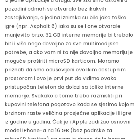
iz jedne aplikacije u drugu. Sve što smo ostavili u
pozadini odmah se otvaralo bez ikakvih
zastajkivanja, a jedina iznimka su bile jako teške
igre (npr. Asphalt 8) iako su se i one otvarale
munjevito brzo. 32 GB interne memorije bi trebalo
biti i više nego dovoljno za sve multimedijske
potrebe, a ako vam ni to nije dovoljno memoriju je
moguće proširiti microSD karticom. Moramo
priznati da smo oduševljeni ovolikim dostupnim
prostorom i ovo je prvi put da vidimo ovako
pristupačan telefon da dolazi sa toliko interne
memorije. Svakako o tome treba razmisliti pri
kupovini telefona pogotovo kada se sjetimo kojom
brzinom raste veličina prosječne aplikacije ili igre
iz godine u godinu. Čak je i Apple zadržao osnovni
model iPhone-a na 16 GB (bez podrške za