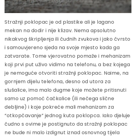
Stražnji poklopac je od plastike ali je lagano
mekan na dodir i nije klizav. Nema apsolutno
nikakvog škripljenja ili čudnih zvukova i jako čvrsto
i samouvjereno sjeda na svoje mjesto kada ga
zatvarate. Tome vjerovatno pomaže i mehanizam
koji prvi put uživo vidimo na telefonu, a bez kojega
je nemoguće otvoriti stražnji poklopac. Naime, na
gornjem dijelu telefona, desno od utora za
slušalice, ima malo dugme koje možete pritisnuti
samo uz pomoć čačkalice (ili nečega slične
debljine) i koje pokreće mali mehanizam za
“otkopčavanje” jednog kuta poklopca. Iako djeluje
čudno s ovime je postignuto da stražnji poklopac
ne bude ni malo izdignut iznad osnovnog tijela