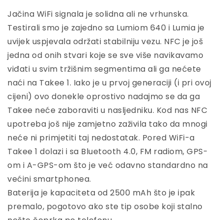
Jačina WiFi signala je solidna ali ne vrhunska.
Testirali smo je zajedno sa Lumiom 640 i Lumia je
uvijek uspjevala održati stabilniju vezu. NFC je još
jedna od onih stvari koje se sve više navikavamo
viđati u svim tržišnim segmentima ali ga nećete
naći na Takee 1. Iako je u prvoj generaciji (i pri ovoj
cijeni) ovo donekle oprostivo nadajmo se da ga
Takee neće zaboraviti u nasljedniku. Kod nas NFC
upotreba još nije zamjetno zaživila tako da mnogi
neće ni primjetiti taj nedostatak. Pored WiFi-a
Takee 1 dolazi i sa Bluetooth 4.0, FM radiom, GPS-
om i A-GPS-om što je već odavno standardno na
većini smartphonea.
Baterija je kapaciteta od 2500 mAh što je ipak
premalo, pogotovo ako ste tip osobe koji stalno