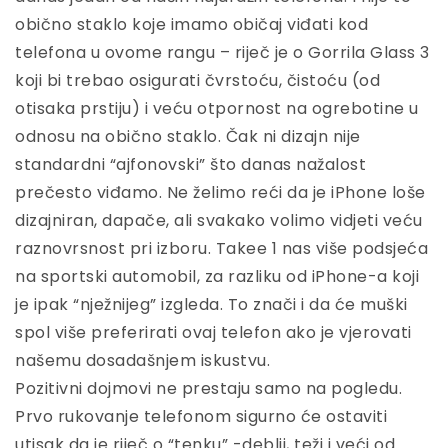
obično staklo koje imamo običaj viđati kod
telefona u ovome rangu – riječ je o Gorrila Glass 3
koji bi trebao osigurati čvrstoću, čistoću (od
otisaka prstiju) i veću otpornost na ogrebotine u
odnosu na obično staklo. Čak ni dizajn nije
standardni “ajfonovski” što danas nažalost
prečesto viđamo. Ne želimo reći da je iPhone loše
dizajniran, dapače, ali svakako volimo vidjeti veću
raznovrsnost pri izboru. Takee 1 nas više podsjeća
na sportski automobil, za razliku od iPhone-a koji
je ipak “nježnijeg” izgleda. To znači i da će muški
spol više preferirati ovaj telefon ako je vjerovati
našemu dosadašnjem iskustvu.
Pozitivni dojmovi ne prestaju samo na pogledu.
Prvo rukovanje telefonom sigurno će ostaviti
utisak da je riječ o “tenku” -deblji, teži i veći od