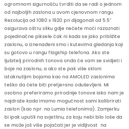
ogromnom sigurnošću tvrditi da se radi o jednom
od najboljih zaslona u ovom cjenovnom rangu.
Rezolucija od 1080 x 1920 pri dijagonali od 5.5″
osigurava oštru sliku gdje nećete moći razaznati
pojedinačne piksele čak ni kada se jako približite
zaslonu, a iznenađeni smo i kutevima gledanja koji
su gotovo u rangu flagship telefona. Ako ste
ljubitelj prirodnih tonova onda će vam se svidjeti i
boje na zaslonu, a ako ste pak više skloni
istaknutijim bojama kao na AMOLED zaslonima
teško da ćete biti pretjerano oduševljeni. Mi
osobno preferiramo prirodnije tonove iako nam je
najdraže kada imamo mogućnost sami kalibrirati
zaslon (kao npr. na Lumia telefonima). Zamjerku
bi ipak uputili na svjetlinu, za koju nebi bilo loše da
se može još više pojačati jer je vidljivost na