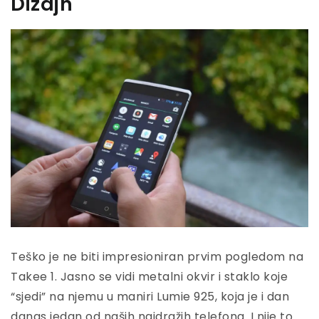
Dizajn
Teško je ne biti impresioniran prvim pogledom na
Takee 1. Jasno se vidi metalni okvir i staklo koje
“sjedi” na njemu u maniri Lumie 925, koja je i dan
danas jedan od naših najdražih telefona. I nije to