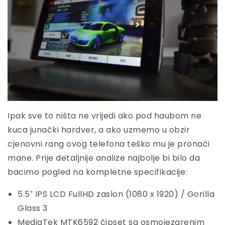
Ipak sve to ništa ne vrijedi ako pod haubom ne
kuca junački hardver, a ako uzmemo u obzir
cjenovni rang ovog telefona teško mu je pronaći
mane. Prije detaljnije analize najbolje bi bilo da
bacimo pogled na kompletne specifikacije:
5.5″ IPS LCD FullHD zaslon (1080 x 1920) / Gorilla
Glass 3
MediaTek MTK6592 čipset sa osmojezgrenim