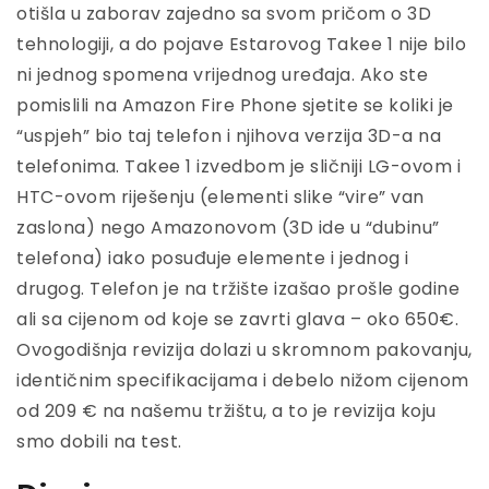
otišla u zaborav zajedno sa svom pričom o 3D
tehnologiji, a do pojave Estarovog Takee 1 nije bilo
ni jednog spomena vrijednog uređaja. Ako ste
pomislili na Amazon Fire Phone sjetite se koliki je
“uspjeh” bio taj telefon i njihova verzija 3D-a na
telefonima. Takee 1 izvedbom je sličniji LG-ovom i
HTC-ovom riješenju (elementi slike “vire” van
zaslona) nego Amazonovom (3D ide u “dubinu”
telefona) iako posuđuje elemente i jednog i
drugog. Telefon je na tržište izašao prošle godine
ali sa cijenom od koje se zavrti glava – oko 650€.
Ovogodišnja revizija dolazi u skromnom pakovanju,
identičnim specifikacijama i debelo nižom cijenom
od 209 € na našemu tržištu, a to je revizija koju
smo dobili na test.