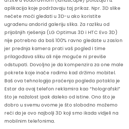
držite u vodoravnom (landscape) položaju i iz
aplikacija koje podržavaju taj prikaz. Npr. 3D slike
nećete moći gledati u 3D-u ako koristite
ugrađenu andorid galeriju slika. Za razliku od
prijašnjih rješenja (LG Optimus 3D i HTC Evo 3D)
nije potrebno da baš 100% ravno gledate u zaslon
jer prednja kamera prati vaš pogled i time
prilagođava sliku ali nije moguće ni previše
odstupati. Dovoljno je da kompenzira za one male
pokrete koje inače radimo kad držimo mobitel.
Baš ova tehnologija praćenja pogleda potakla je
Estar da ovaj telefon reklamira kao “holografski”
što je nažalost ipak daleko od istine. Ono što je
dobro u svemu ovome je što slobodno možemo
reći da je ovo najbolji 3D koji smo ikada vidjeli na
mobilnim telefonima.