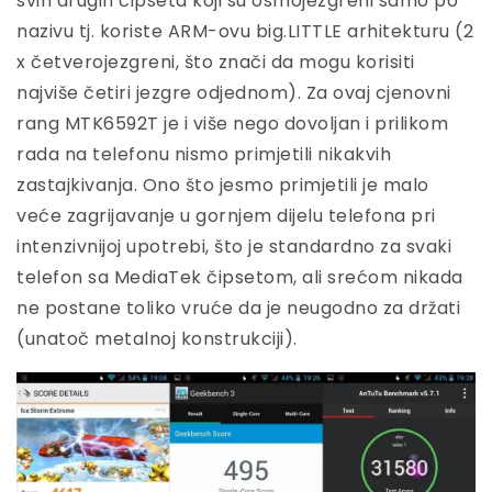
svih drugih čipseta koji su osmojezgreni samo po
nazivu tj. koriste ARM-ovu big.LITTLE arhitekturu (2
x četverojezgreni, što znači da mogu korisiti
najviše četiri jezgre odjednom). Za ovaj cjenovni
rang MTK6592T je i više nego dovoljan i prilikom
rada na telefonu nismo primjetili nikakvih
zastajkivanja. Ono što jesmo primjetili je malo
veće zagrijavanje u gornjem dijelu telefona pri
intenzivnijoj upotrebi, što je standardno za svaki
telefon sa MediaTek čipsetom, ali srećom nikada
ne postane toliko vruće da je neugodno za držati
(unatoč metalnoj konstrukciji).