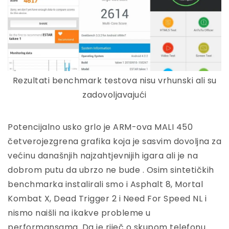
Rezultati benchmark testova nisu vrhunski ali su
zadovoljavajući
Potencijalno usko grlo je ARM-ova MALI 450
četverojezgrena grafika koja je sasvim dovoljna za
većinu današnjih najzahtjevnijih igara ali je na
dobrom putu da ubrzo ne bude . Osim sintetičkih
benchmarka instalirali smo i Asphalt 8, Mortal
Kombat X, Dead Trigger 2 i Need For Speed NL i
nismo naišli na ikakve probleme u
performansama. Da je riječ o skupom telefonu