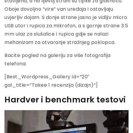
stavljena, a na lijevoj strani su tipke za glasnoću.
Oboje dovoljno “vire” van uređaja i ostavljaju
uvjerljiv dojam. S donje strane jasno je vidljiv micro
USB utor i rupica za mikrofon, a s gornje strane 3.5
mm ulaz za slušalice i rupica gdje se nalazi
mehanizam za otvaranje stražnjeg poklopca.
Bacite pogled na galeriju za više fotografija
telefona:
[Best_Wordpress_Gallery id=”20″
gal_title=”Takee 1 recenzija (dizajn)”]
Hardver i benchmark testovi