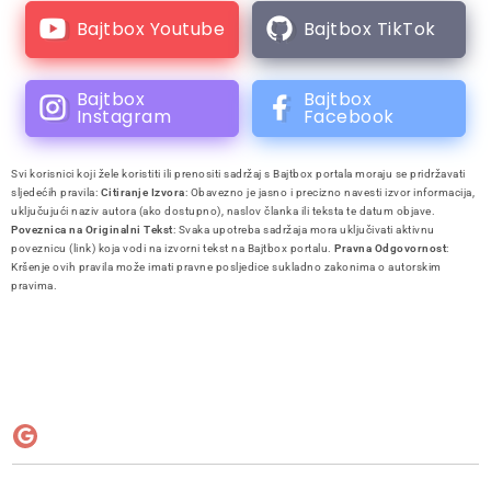
Bajtbox Youtube
Bajtbox TikTok
Bajtbox
Bajtbox
Instagram
Facebook
Svi korisnici koji žele koristiti ili prenositi sadržaj s Bajtbox portala moraju se pridržavati
sljedećih pravila:
Citiranje Izvora
: Obavezno je jasno i precizno navesti izvor informacija,
uključujući naziv autora (ako dostupno), naslov članka ili teksta te datum objave.
Poveznica na Originalni Tekst
: Svaka upotreba sadržaja mora uključivati aktivnu
poveznicu (link) koja vodi na izvorni tekst na Bajtbox portalu.
Pravna Odgovornost
:
Kršenje ovih pravila može imati pravne posljedice sukladno zakonima o autorskim
pravima.