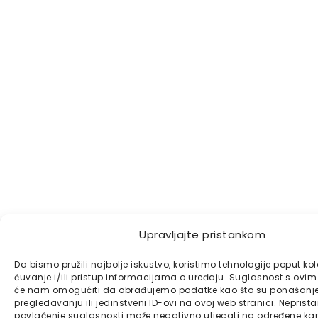
Upravljajte pristankom
Da bismo pružili najbolje iskustvo, koristimo tehnologije poput ko
čuvanje i/ili pristup informacijama o uređaju. Suglasnost s ovi
će nam omogućiti da obrađujemo podatke kao što su ponašanje
pregledavanju ili jedinstveni ID-ovi na ovoj web stranici. Nepristan
povlačenje suglasnosti može negativno utjecati na određene karak