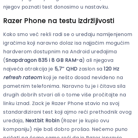
njegov poznati test donosimo u nastavku.
Razer Phone na testu izdržljivosti
Kako smo već rekli radi se o uređaju namijenjenom
igračima koji naravno dolaz isa najjačim mogućim
hardverom dostupnim na Android uređajima
(
Snapdragon 835 i 8 GB RAM-a
) ali njegova
najveća atrakcija je
5,7″ QHD
zaslon sa
120 Hz
refresh rateom
koji je nešto dosad neviđeno na
pametnim telefonima. Naravno tu je i čitava sila
drugih dobrih stvari ali o tome više pročitajte na
linku iznad. Zack je Razer Phone stavio na svoj
standardizirani test koji ajmo reći prethodnik ovog
uređaja,
Nextbit Robin
(Razer je kupio ovu
kompaniju) nije baš dobro prošao. Nećemo puno
pričati pa ćemo samo reći da je Razer ispravio