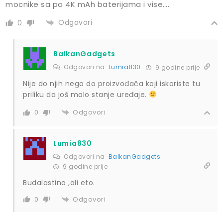
mocnike sa po 4K mAh baterijama i vise….
Odgovori
0
BalkanGadgets
Odgovori na
Lumia830
9 godine prije
Nije do njih nego do proizvođača koji iskoriste tu
priliku da još malo stanje uređaje.
Odgovori
0
Lumia830
Odgovori na
BalkanGadgets
9 godine prije
Budalastina ,ali eto.
Odgovori
0