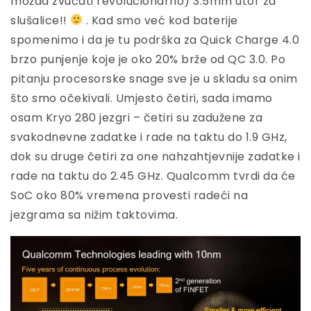
možda zvučati revolucionarno) 3.5mm utor za
slušalice!!
. Kad smo već kod baterije
spomenimo i da je tu podrška za Quick Charge 4.0
brzo punjenje koje je oko 20% brže od QC 3.0. Po
pitanju procesorske snage sve je u skladu sa onim
što smo očekivali. Umjesto četiri, sada imamo
osam Kryo 280 jezgri – četiri su zadužene za
svakodnevne zadatke i rade na taktu do 1.9 GHz,
dok su druge četiri za one nahzahtjevnije zadatke i
rade na taktu do 2.45 GHz. Qualcomm tvrdi da će
SoC oko 80% vremena provesti radeći na
jezgrama sa nižim taktovima.