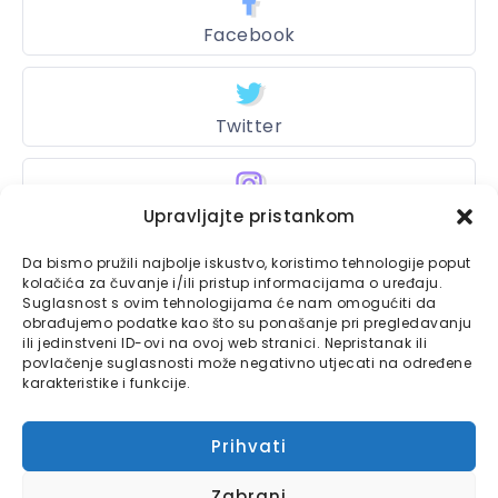
Facebook
Twitter
Instagram
Upravljajte pristankom
Da bismo pružili najbolje iskustvo, koristimo tehnologije poput
kolačića za čuvanje i/ili pristup informacijama o uređaju.
Suglasnost s ovim tehnologijama će nam omogućiti da
Bajtbox
obrađujemo podatke kao što su ponašanje pri pregledavanju
ili jedinstveni ID-ovi na ovoj web stranici. Nepristanak ili
Linkovi
Bajtbox koristi
povlačenje suglasnosti može negativno utjecati na određene
karakteristike i funkcije.
Globalhost
hosting
Kontaktirajte nas
usluge.
Prihvati
Impressum
Zabrani