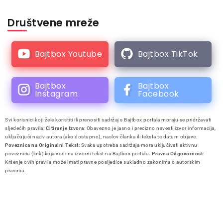
Društvene mreže
Bajtbox Youtube
Bajtbox TikTok
Bajtbox
Bajtbox
Instagram
Facebook
Svi korisnici koji žele koristiti ili prenositi sadržaj s Bajtbox portala moraju se pridržavati
sljedećih pravila:
Citiranje Izvora
: Obavezno je jasno i precizno navesti izvor informacija,
uključujući naziv autora (ako dostupno), naslov članka ili teksta te datum objave.
Poveznica na Originalni Tekst
: Svaka upotreba sadržaja mora uključivati aktivnu
poveznicu (link) koja vodi na izvorni tekst na Bajtbox portalu.
Pravna Odgovornost
:
Kršenje ovih pravila može imati pravne posljedice sukladno zakonima o autorskim
pravima.