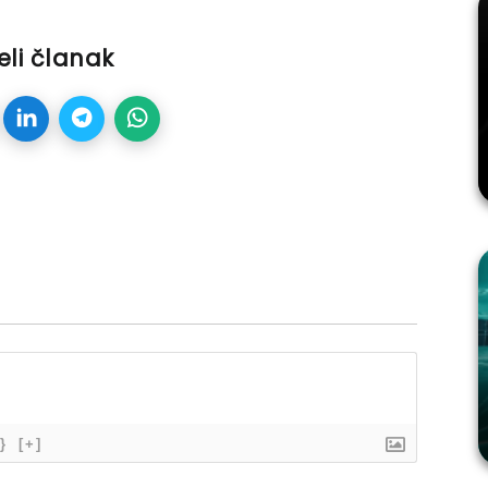
eli članak
}
[+]