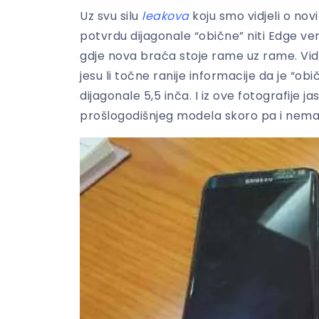
Uz svu silu
leakova
koju smo vidjeli o no
potvrdu dijagonale “obične” niti Edge ver
gdje nova braća stoje rame uz rame. Vidn
jesu li točne ranije informacije da je “obi
dijagonale 5,5 inča. I iz ove fotografije 
prošlogodišnjeg modela skoro pa i nema.