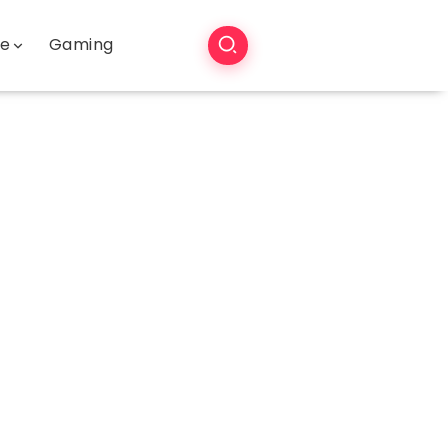
še
Gaming