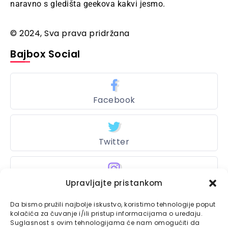
naravno s gledišta geekova kakvi jesmo.
© 2024, Sva prava pridržana
Bajbox Social
Facebook
Twitter
Upravljajte pristankom
Instagram
Da bismo pružili najbolje iskustvo, koristimo tehnologije poput
kolačića za čuvanje i/ili pristup informacijama o uređaju.
Suglasnost s ovim tehnologijama će nam omogućiti da
Bajtbox