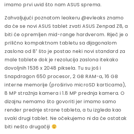
imamo prvi uvid što nam ASUS sprema.
Zahvaljujući poznatom leakeru @evleaks znamo
da će se novi ASUS tablet zvati ASUS Zenpad Z8, a
biti će opremljen mid-range hardverom. Riječ je o
prilično kompaktnom tabletu sa dijagonalom
zaslona od 8″ što je postao neki novi standard za
male tablete dok je rezolucija zaslona itekako
dovoljnih 1536 x 2048 piksela. Tu su još i
Snapdragon 650 procesor, 2 GB RAM-a, 16 GB
interne memorije (proširivo microSD karticama),
8 MP stražnja kamera i 1.8 MP prednja kamera. O
dizajnu nemamo što govoriti jer imamo samo
render prednje strane tableta, a tu izgleda kao
svaki drugi tablet. Ne očekujemo ni da će ostatak
biti nešto drugačiji