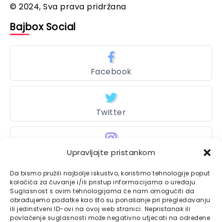
© 2024, Sva prava pridržana
Bajbox Social
Facebook
Twitter
Upravljajte pristankom
Instagram
Da bismo pružili najbolje iskustvo, koristimo tehnologije poput
kolačića za čuvanje i/ili pristup informacijama o uređaju.
Suglasnost s ovim tehnologijama će nam omogućiti da
Bajtbox
obrađujemo podatke kao što su ponašanje pri pregledavanju
ili jedinstveni ID-ovi na ovoj web stranici. Nepristanak ili
Linkovi
povlačenje suglasnosti može negativno utjecati na određene
Bajtbox koristi