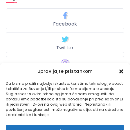
Facebook
Twitter
Instagram
Upravljajte pristankom
Da bismo pružili najbolje iskustvo, koristimo tehnologije poput
kolačića za čuvanje i/ili pristup informacijama o uređaju.
Suglasnost s ovim tehnologijama će nam omogućiti da
Bajtbox
obrađujemo podatke kao što su ponašanje pri pregledavanju
ili jedinstveni ID-ovi na ovoj web stranici. Nepristanak ili
Linkovi
Bajtbox koristi
povlačenje suglasnosti može negativno utjecati na određene
karakteristike i funkcije.
Globalhost
hosting
Kontaktirajte nas
usluge.