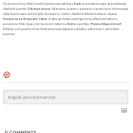
Svi korisnici koji žele koristiti ili prenositi sadržaj s Bajtbox portala moraju se pridržavati
sljedećih pravila:
Citiranje Izvora
: Obavezno je jasno i precizno navesti izvor informacija,
uključujući naziv autora (ako dostupno), naslov članka ili teksta te datum objave.
Poveznica na Originalni Tekst
: Svaka upotreba sadržaja mora uključivati aktivnu
poveznicu (link) koja vodi na izvorni tekst na Bajtbox portalu.
Pravna Odgovornost
:
Kršenje ovih pravila može imati pravne posljedice sukladno zakonima o autorskim
pravima.
0
COMMENTS