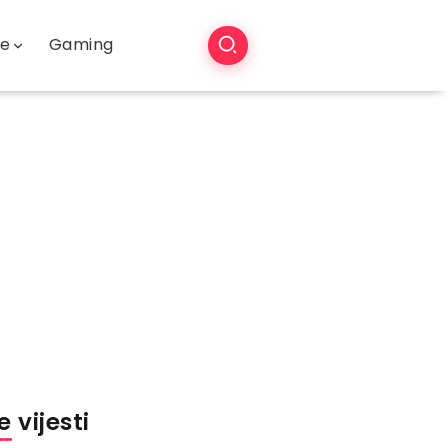
še
Gaming
 vijesti