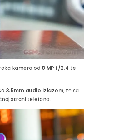
aširoka kamera od
8 MP f/2.4
te
sa
3.5mm audio izlazom
, te sa
noj strani telefona.