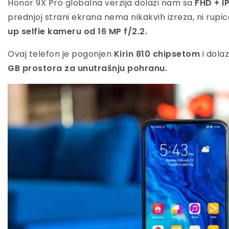
Honor 9X Pro globalna verzija dolazi nam sa
FHD + IP
prednjoj strani ekrana nema nikakvih izreza, ni rupic
up selfie kameru od 16 MP f/2.2.
Ovaj telefon je pogonjen
Kirin 810 chipsetom
i dolaz
GB prostora za unutrašnju pohranu.