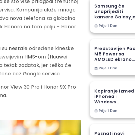
 se što više prilagodi trenutnoj
Samsung će
 servisa. Kompanija ulaže mnogo
unaprijediti
kamere Galaxyj
i dva nova telefona za globalno
S27 Ultra novom
ak Honora na tom polju – Honor
Prije 1 Dan
proizvodnom
tehnikom
a su nestale određene kineske
Predstavljen Po
M8 Power sa
 Hauweijevim HMS-om (Huawei
AMOLED ekranom
a težak zadatak, jer teško će
8000 mAh
Prije 1 Dan
baterijom
efone bez Google servisa.
onor View 30 Pro i Honor 9X Pro
Kopiranje izmeđ
ma.
iPhonea i
Windows
računara stiže u
Prije 1 Dan
EU
Poznati novi