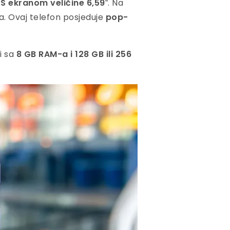
S ekranom veličine 6,59″
. Na
a. Ovaj telefon posjeduje
pop-
i sa
8 GB RAM-a i 128 GB ili 256