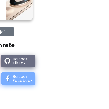
još...
mreže
Bajtbox
TikTok
Bajtbox
Facebook