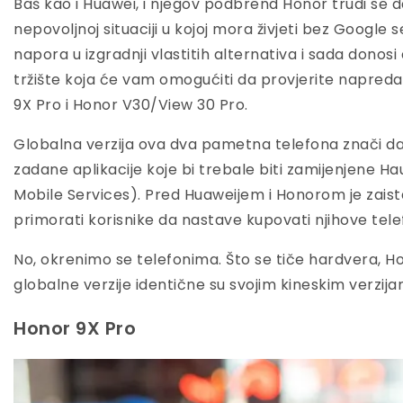
Baš kao i Huawei, i njegov podbrend Honor trudi se da
nepovoljnoj situaciji u kojoj mora živjeti bez Google
napora u izgradnji vlastitih alternativa i sada donos
tržište koja će vam omogućiti da provjerite napred
9X Pro i Honor V30/View 30 Pro.
Globalna verzija ova dva pametna telefona znači d
zadane aplikacije koje bi trebale biti zamijenjene
Mobile Services). Pred Huaweijem i Honorom je zaist
primorati korisnike da nastave kupovati njihove tel
No, okrenimo se telefonima. Što se tiče hardvera, H
globalne verzije identične su svojim kineskim verzija
Honor 9X Pro