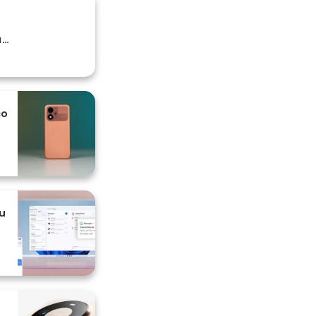
a
co
 i
u