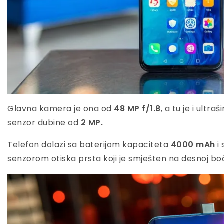
Glavna kamera je ona od
48 MP f/1.8
, a tu je i ultr
senzor dubine od
2 MP.
Telefon dolazi sa baterijom kapaciteta
4000 mAh
i 
senzorom otiska prsta koji je smješten na desnoj boč