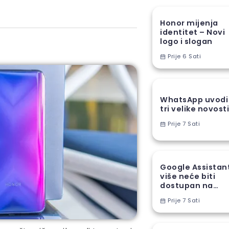
Honor mijenja
identitet – Novi
logo i slogan
Prije 6 Sati
WhatsApp uvodi
tri velike novost
Prije 7 Sati
Google Assistan
više neće biti
dostupan na
Android
Prije 7 Sati
telefonima